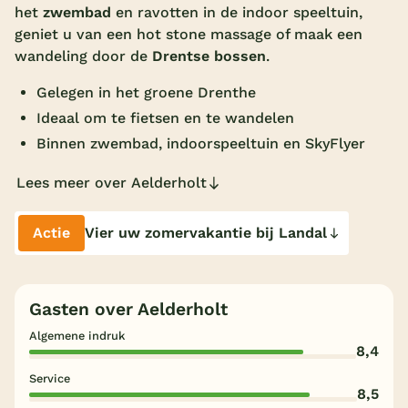
het
zwembad
en ravotten in de indoor speeltuin,
Overdekt zwembad
geniet u van een hot stone massage of maak een
wandeling door de
Drentse bossen
.
Wildwaterbaan
Gelegen in het groene Drenthe
Indoor speeltuin
Ideaal om te fietsen en te wandelen
Alle populaire faciliteiten
Binnen zwembad, indoorspeeltuin en SkyFlyer
Keuzehulp
Lees meer over Aelderholt
Bestemmingen
Actie
Vier uw zomervakantie bij Landal
Nederland
Veluwe
Gasten over Aelderholt
Texel
Algemene indruk
8,4
Limburg
Service
8,5
Duitsland