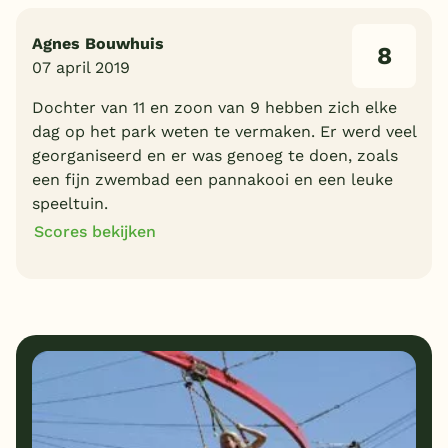
Agnes Bouwhuis
8
07 april 2019
Dochter van 11 en zoon van 9 hebben zich elke
dag op het park weten te vermaken. Er werd veel
georganiseerd en er was genoeg te doen, zoals
een fijn zwembad een pannakooi en een leuke
speeltuin.
Scores bekijken
8
8
Algemene indruk
Ligging
8
9
Eten
Service
8
9
Bungalows
Kindvriendelijk
8
Prijs/kwaliteit