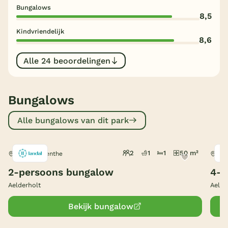
Bungalows
8,5
België
Kindvriendelijk
8,6
Blog
Alle 24 beoordelingen
Onze e-boeken
Bungalows
Alle bungalows van dit park
2
1
1
50 m²
Aalden, Drenthe
Aal
2-persoons bungalow
4-p
Aelderholt
Aelde
Bekijk bungalow