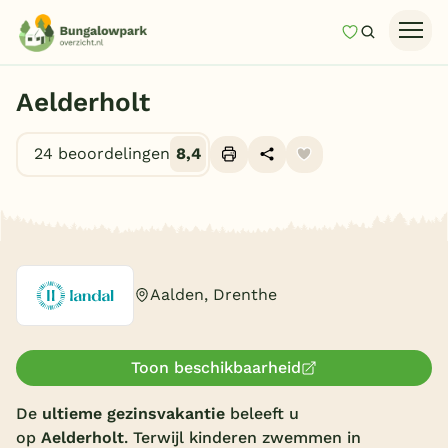
Mijn favori
Zoeken
Homepage
Aelderholt
Last minutes
24 beoordelingen
8,4
Top 12 aanbiedingen
Zomervakantie
Alle foto's (10)
Nazomeren
Vakantiehuizen
Aalden, Drenthe
Vakantiepark keuzehulp
Onze vakantiegidsen
Toon beschikbaarheid
Vakantieparken
De
ultieme gezinsvakantie
beleeft u
op
Aelderholt
. Terwijl kinderen zwemmen in
Subtropisch zwembad