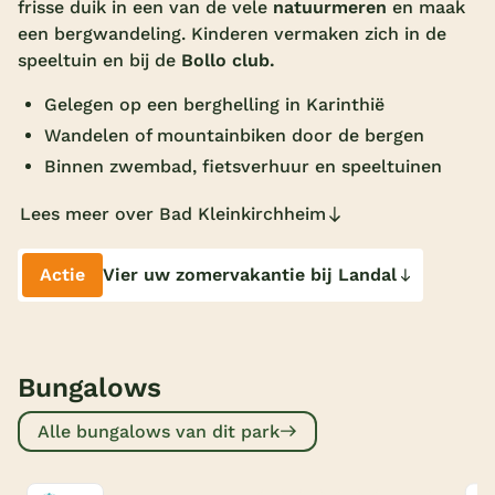
frisse duik in een van de vele
natuurmeren
en maak
Overdekt zwembad
een bergwandeling. Kinderen vermaken zich in de
speeltuin
en bij de
Bollo club.
Wildwaterbaan
Gelegen op een berghelling in Karinthië
Indoor speeltuin
Wandelen of mountainbiken door de bergen
Alle populaire faciliteiten
Binnen zwembad, fietsverhuur en speeltuinen
Keuzehulp
Lees meer over Bad Kleinkirchheim
Bestemmingen
Actie
Vier uw zomervakantie bij Landal
Nederland
Veluwe
Bungalows
Texel
Alle bungalows van dit park
Limburg
Duitsland