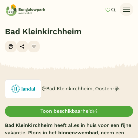
Mijn favori
Zoeken
Homepage
Bad Kleinkirchheim
Last minutes
Top 12 aanbiedingen
Zomervakantie
Alle foto's (10)
Nazomeren
Vakantiehuizen
Bad Kleinkirchheim, Oostenrijk
Vakantiepark keuzehulp
Onze vakantiegidsen
Toon beschikbaarheid
Vakantieparken
Bad Kleinkirchheim
heeft alles in huis voor een fijne
vakantie. Plons in het
binnenzwembad
, neem een
Subtropisch zwembad