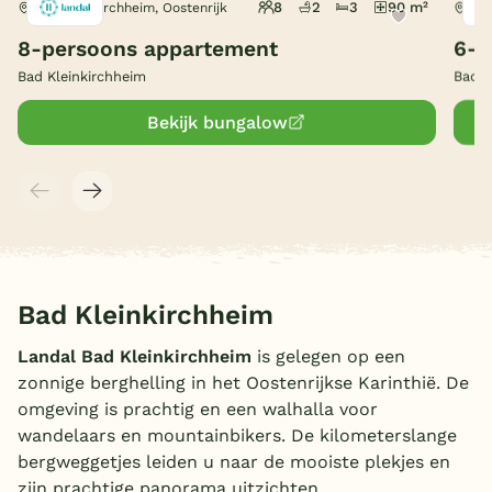
8
2
3
90 m²
Bad Kleinkirchheim, Oostenrijk
Bad
België
8-persoons appartement
6-p
Bad Kleinkirchheim
Bad K
Blog
Bekijk bungalow
Onze e-boeken
Bad Kleinkirchheim
Landal Bad Kleinkirchheim
is gelegen op een
zonnige berghelling in het Oostenrijkse Karinthië. De
omgeving is prachtig en een walhalla voor
wandelaars en mountainbikers. De kilometerslange
bergweggetjes leiden u naar de mooiste plekjes en
zijn prachtige panorama uitzichten