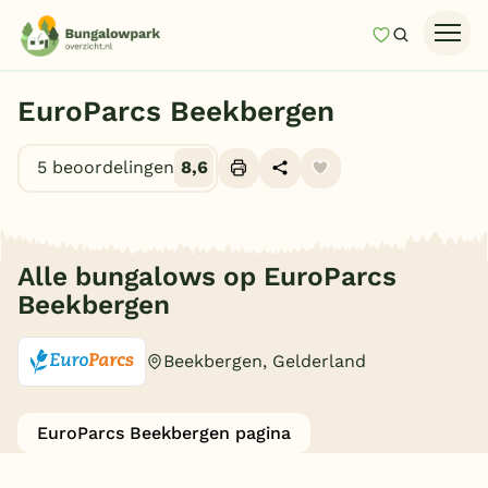
Mijn favori
Zoeken
Homepage
EuroParcs Beekbergen
Last minutes
5 beoordelingen
8,6
Top 12 aanbiedingen
Ga naar
Zomervakantie
Alle foto's (10)
Nazomeren
Je gekozen filters
(0)
Alle bungalows op EuroParcs
Vakantiehuizen
Beekbergen
Vakantiepark keuzehulp
Beekbergen, Gelderland
Onze vakantiegidsen
Type
Vakantieparken
EuroParcs Beekbergen pagina
Mindervalidenbungalows
(1)
Luxe bungalow
Subtropisch zwembad
(6)