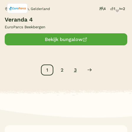
4
1
2
Beekbergen, Gelderland
Veranda 4
EuroParcs Beekbergen
Bekijk bungalow
1
2
3