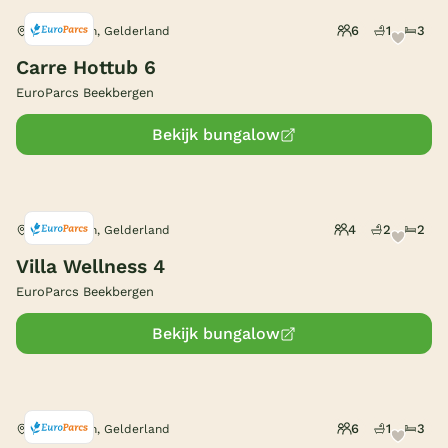
Hottub
(1)
7 slaapkamers
(1)
6
1
3
Beekbergen, Gelderland
(Sfeer)haard
België
(2)
Parkeren bij bungalow
Carre Hottub 6
(13)
Blog
EuroParcs Beekbergen
Bekijk bungalow
Onze e-boeken
4
2
2
Beekbergen, Gelderland
Villa Wellness 4
EuroParcs Beekbergen
Bekijk bungalow
6
1
3
Beekbergen, Gelderland