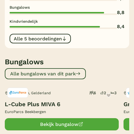
Bungalows
België
8,8
Kindvriendelijk
Blog
8,4
Alle 5 beoordelingen
Onze e-boeken
Bungalows
Alle bungalows van dit park
6
2
3
Beekbergen, Gelderland
Bee
L-Cube Plus MIVA 6
Gro
EuroParcs Beekbergen
EuroP
Bekijk bungalow