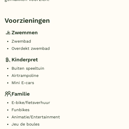
Voorzieningen
Zwemmen
Zwembad
Overdekt zwembad
Kinderpret
Buiten speeltuin
Airtrampoline
Mini E-cars
Familie
E-bike/fietsverhuur
Funbikes
Animatie/Entertainment
Jeu de boules