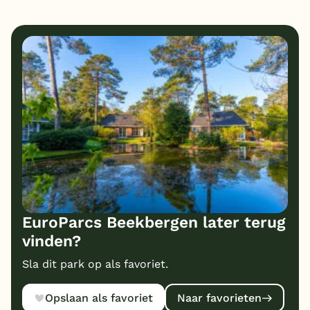
7
8
Eten
Service
8
7
Bungalows
Kindvriendelijk
7
Prijs/kwaliteit
EuroParcs Beekbergen later terug
vinden?
Sla dit park op als favoriet.
Opslaan als favoriet
Naar favorieten