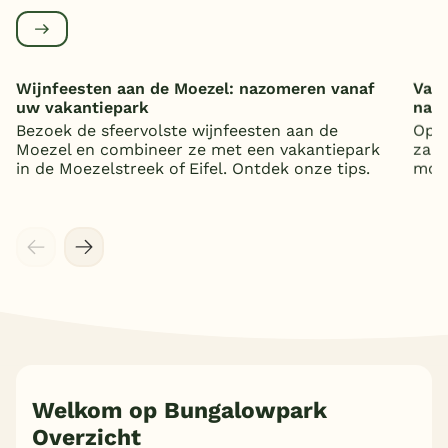
Wijnfeesten aan de Moezel: nazomeren vanaf
Vaka
uw vakantiepark
nat
Bezoek de sfeervolste wijnfeesten aan de
Op z
Moezel en combineer ze met een vakantiepark
zand
in de Moezelstreek of Eifel. Ontdek onze tips.
mooi
Welkom op Bungalowpark
Overzicht