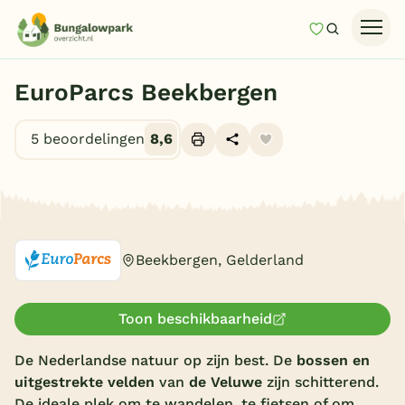
Mijn favori
Zoeken
Homepage
EuroParcs Beekbergen
Last minutes
5 beoordelingen
8,6
Top 12 aanbiedingen
Zomervakantie
Alle foto's (10)
Nazomeren
Vakantiehuizen
Beekbergen, Gelderland
Vakantiepark keuzehulp
Onze vakantiegidsen
Toon beschikbaarheid
Vakantieparken
De Nederlandse natuur op zijn best. De
bossen en
uitgestrekte velden
van
de Veluwe
zijn schitterend.
Subtropisch zwembad
De ideale plek om te wandelen, te fietsen of om