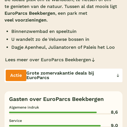
te genieten van de natuur. Tussen al dat moois ligt
Overdekt zwembad
EuroParcs Beekbergen
, een park met
Wildwaterbaan
veel voorzieningen
.
Indoor speeltuin
Binnenzwembad en speeltuin
U wandelt zo de Veluwse bossen in
Alle populaire faciliteiten
Dagje Apenheul, Julianatoren of Paleis het Loo
Keuzehulp
Lees meer over EuroParcs Beekbergen
Bestemmingen
Grote zomervakantie deals bij
Actie
EuroParcs
Nederland
Veluwe
Gasten over EuroParcs Beekbergen
Texel
Algemene indruk
8,6
Limburg
Service
9,0
Duitsland