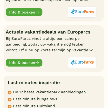
strand, zwemmen en nadien genieten in uw
eigen bungalow
Info & boeken
Actuele vakantiedeals van Europarcs
Bij EuroParcs vindt u altijd een scherpe
aanbieding, zodat uw vakantie nóg leuker
wordt. Of u nu op korte termijn op vakantie wilt
of liever vroeg boekt, EuroParcs heeft altijd
actuele vakantiedeals.
Info & boeken
Last minutes inspiratie
De 12 beste vakantiepark aanbiedingen
Last minute bungalows
Last minute Duitsland