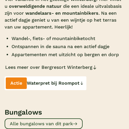
u
overweldigende natuur
die een ideale uitvalsbasis
Overdekt zwembad
zijn voor
wandelaars- en mountainbikers
. Na een
Wildwaterbaan
actief dagje geniet u van een wijntje op het terras
van uw appartement. Heerlijk!
Indoor speeltuin
Wandel-, fiets- of mountainbiketocht
Alle populaire faciliteiten
Ontspannen in de sauna na een actief dagje
Appartementen met uitzicht op bergen en dorp
Keuzehulp
Lees meer over Bergresort Winterberg
Bestemmingen
Actie
Waterpret bij Roompot
Nederland
Veluwe
Texel
Bungalows
Limburg
Alle bungalows van dit park
Duitsland