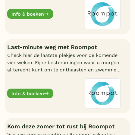
Info & boeken
Last-minute weg met Roompot
Check hier de laatste plekjes voor de komende
vier weken. Fijne bestemmingen waar u morgen
al terecht kunt om te onthaasten en zwemmen.
Wat uw reden ook is, bij Roompot zit u goed.
Info & boeken
Kom deze zomer tot rust bij Roompot
Vier uw zomervakantie bij Roompot vakanties.