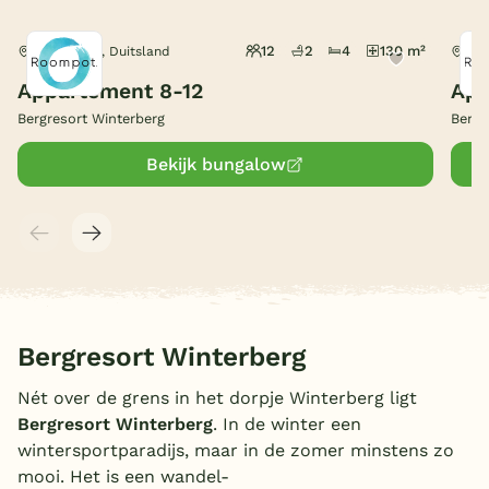
België
12
2
4
130 m²
Winterberg, Duitsland
Win
Appartement 8-12
App
Blog
Bergresort Winterberg
Bergr
Onze e-boeken
Bekijk bungalow
Bergresort Winterberg
Nét over de grens in het dorpje Winterberg ligt
Bergresort Winterberg
. In de winter een
wintersportparadijs, maar in de zomer minstens zo
mooi. Het is een wandel-