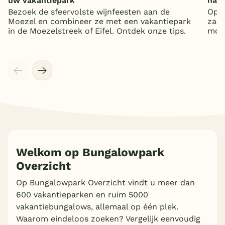
uw vakantiepark
nat
Bezoek de sfeervolste wijnfeesten aan de
Op z
Moezel en combineer ze met een vakantiepark
zand
in de Moezelstreek of Eifel. Ontdek onze tips.
mooi
Welkom op Bungalowpark
Overzicht
Op Bungalowpark Overzicht vindt u meer dan
600 vakantieparken en ruim 5000
vakantiebungalows, allemaal op één plek.
Waarom eindeloos zoeken? Vergelijk eenvoudig