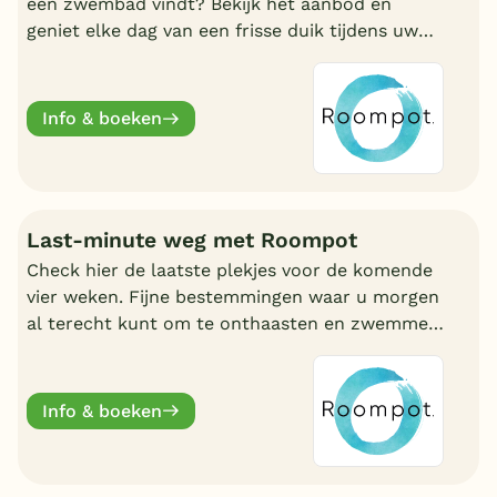
een zwembad vindt? Bekijk het aanbod en
geniet elke dag van een frisse duik tijdens uw
vakantie!
Info & boeken
Last-minute weg met Roompot
Check hier de laatste plekjes voor de komende
vier weken. Fijne bestemmingen waar u morgen
al terecht kunt om te onthaasten en zwemmen.
Wat uw reden ook is, bij Roompot zit u goed.
Info & boeken