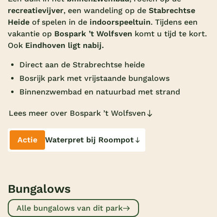
recreatievijver
, een wandeling op de
Stabrechtse
Overdekt zwembad
Heide
of spelen in de
indoorspeeltuin
. Tijdens een
Wildwaterbaan
vakantie op
Bospark ’t Wolfsven
komt u tijd te kort.
Ook
Eindhoven ligt nabij.
Indoor speeltuin
Direct aan de Strabrechtse heide
Alle populaire faciliteiten
Bosrijk park met vrijstaande bungalows
Binnenzwembad en natuurbad met strand
Keuzehulp
Lees meer over Bospark ’t Wolfsven
Bestemmingen
Actie
Waterpret bij Roompot
Nederland
Veluwe
Texel
Bungalows
Limburg
Alle bungalows van dit park
Duitsland