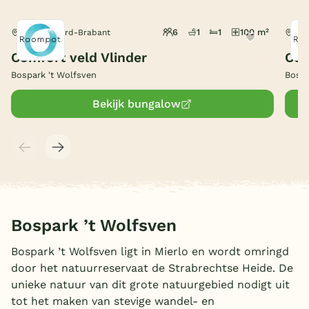
België
6
1
1
100 m²
Mierlo, Noord-Brabant
Mie
Comfort veld Vlinder
Com
Blog
Bospark 't Wolfsven
Bospa
Onze e-boeken
Bekijk bungalow
Bospark ’t Wolfsven
Bospark ’t Wolfsven ligt in Mierlo en wordt omringd
door het natuurreservaat de Strabrechtse Heide. De
unieke natuur van dit grote natuurgebied nodigt uit
tot het maken van stevige wandel- en