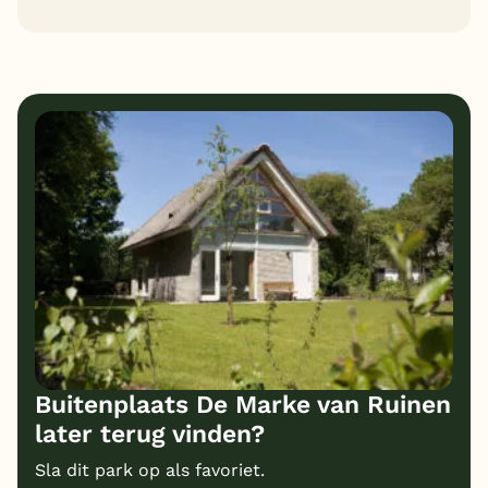
9
10
Algemene indruk
Ligging
8
9
Eten
Service
10
8
Bungalows
Kindvriendelijk
9
Prijs/kwaliteit
Buitenplaats De Marke van Ruinen
later terug vinden?
Sla dit park op als favoriet.