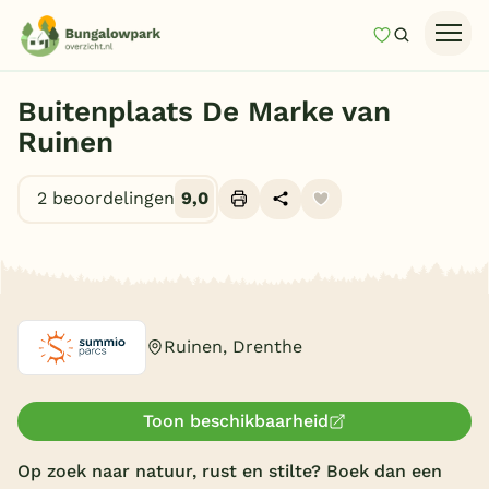
Mijn favori
Zoeken
Homepage
Buitenplaats De Marke van
Last minutes
Ruinen
Top 12 aanbiedingen
2 beoordelingen
9,0
Zomervakantie
Nazomeren
Alle foto's (9)
Vakantiehuizen
Vakantiepark keuzehulp
Ruinen, Drenthe
Onze vakantiegidsen
Toon beschikbaarheid
Vakantieparken
Op zoek naar natuur, rust en stilte? Boek dan een
Subtropisch zwembad