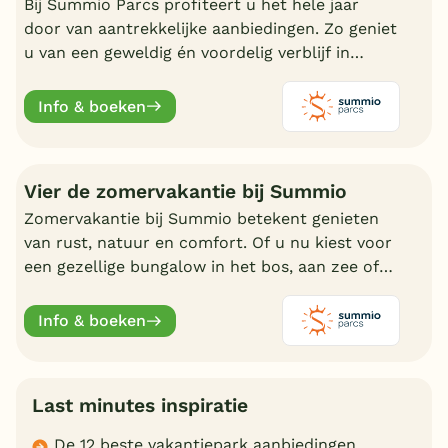
Bij Summio Parcs profiteert u het hele jaar
door van aantrekkelijke aanbiedingen. Zo geniet
u van een geweldig én voordelig verblijf in
Nederland.
Info & boeken
Vier de zomervakantie bij Summio
Zomervakantie bij Summio betekent genieten
van rust, natuur en comfort. Of u nu kiest voor
een gezellige bungalow in het bos, aan zee of
bij een meer, er is altijd een vakantiepark die bij
uw past.
Info & boeken
Last minutes inspiratie
De 12 beste vakantiepark aanbiedingen