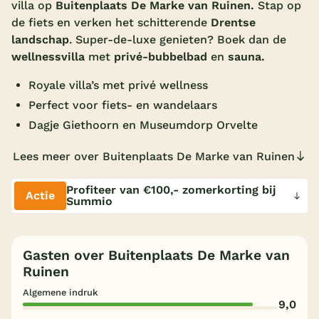
villa op
Buitenplaats De Marke van Ruinen.
Stap op
Overdekt zwembad
de fiets en verken het schitterende
Drentse
landschap
. Super-de-luxe genieten? Boek dan de
Wildwaterbaan
wellnessvilla
met
privé-bubbelbad
en
sauna.
Indoor speeltuin
Royale villa’s met privé wellness
Alle populaire faciliteiten
Perfect voor fiets- en wandelaars
Dagje Giethoorn en Museumdorp Orvelte
Keuzehulp
Lees meer over Buitenplaats De Marke van Ruinen
Bestemmingen
Profiteer van €100,- zomerkorting bij
Actie
Summio
Nederland
Veluwe
Gasten over Buitenplaats De Marke van
Texel
Ruinen
Limburg
Algemene indruk
9,0
Duitsland