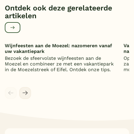
Ontdek ook deze gerelateerde
artikelen
Wijnfeesten aan de Moezel: nazomeren vanaf
Vaka
uw vakantiepark
nat
Bezoek de sfeervolste wijnfeesten aan de
Op z
Moezel en combineer ze met een vakantiepark
zand
in de Moezelstreek of Eifel. Ontdek onze tips.
mooi