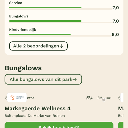
Service
7,0
België
Bungalows
7,0
Blog
Kindvriendelijk
6,0
Onze e-boeken
Alle 2 beoordelingen
Bungalows
Alle bungalows van dit park
4
2
1
Ruinen, Drenthe
Rui
Markegaerde Wellness 4
Mar
Buitenplaats De Marke van Ruinen
Buite
Bekijk bungalow