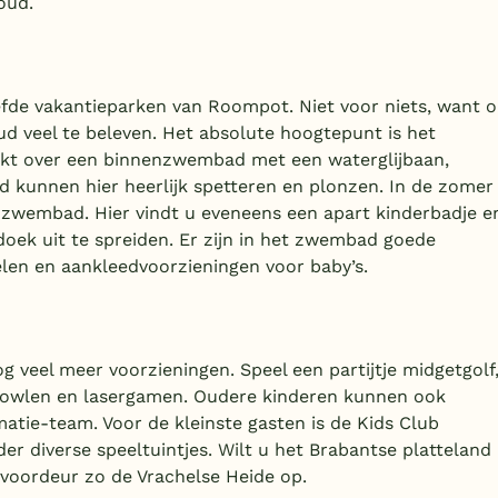
oud.
fde vakantieparken van Roompot. Niet voor niets, want 
d veel te beleven. Het absolute hoogtepunt is het
t over een binnenzwembad met een waterglijbaan,
 kunnen hier heerlijk spetteren en plonzen. In de zomer 
nzwembad. Hier vindt u eveneens een apart kinderbadje e
oek uit te spreiden. Er zijn in het zwembad goede
elen en aankleedvoorzieningen voor baby’s.
 veel meer voorzieningen. Speel een partijtje midgetgolf
a bowlen en lasergamen. Oudere kinderen kunnen ook
atie-team. Voor de kleinste gasten is de Kids Club
der diverse speeltuintjes. Wilt u het Brabantse platteland
voordeur zo de Vrachelse Heide op.