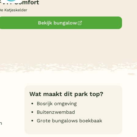
FV14 Comfort
Duitsland
De Katjeskelder
België
Bekijk bungalow
Blog
Onze e-boeken
Wat maakt dit park top?
Bosrijk omgeving
Buitenzwembad
Grote bungalows boekbaak
n
n