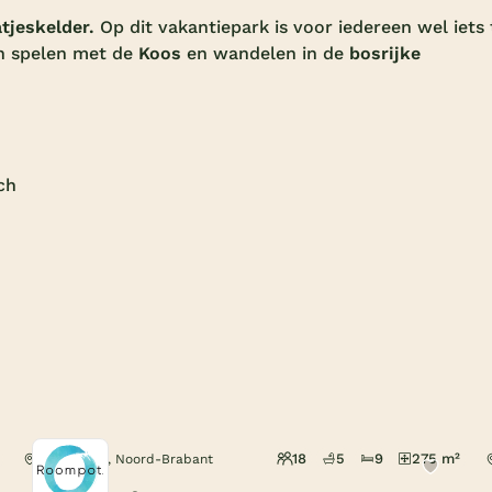
tjeskelder.
Op dit vakantiepark is voor iedereen wel iets 
n spelen met de
Koos
en wandelen in de
bosrijke
ch
18
5
9
275 m²
Oosterhout, Noord-Brabant