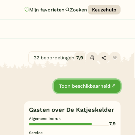
Mijn favorieten
Zoeken
Keuzehulp
Homepage
Last minutes
Top 12 aanbiedingen
32 beoordelingen
7,9
Zomervakantie
Alle foto's (10)
Nazomeren
Toon beschikbaarheid
Vakantiehuizen
Vakantiepark keuzehulp
Gasten over De Katjeskelder
Onze vakantiegidsen
Algemene indruk
7,9
Vakantieparken
Service