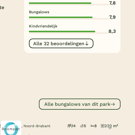
7,8
Subtropisch zwembad
te
Bungalows
Overdekt zwembad
7,9
Kindvriendelijk
Wildwaterbaan
8,3
Indoor speeltuin
Alle 32 beoordelingen
Alle populaire faciliteiten
Keuzehulp
Bestemmingen
Nederland
Alle bungalows van dit park
Veluwe
Texel
14
5
8
230 m²
Oosterhout, Noord-Brabant
Limburg