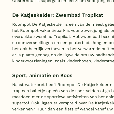
Oosterhout is supergaaf en leerzaam voor jong en 
De Katjeskelder: Zwembad Tropikat
Roompot De Katjeskelder is één van de meest gelie
het Roompot vakantiepark is voor zowel jong als ou
overdekte zwembad Tropikat. Het
zwembad beschik
stroomversnellingen en een peuterbad. Jong en oud
het ook heerlijk vertoeven in het verwarmde buite
er is plaats genoeg op de ligweide om uw badhandd
kindervoorzieningen, zoals kinderboxen, kindersto
Sport, animatie en Koos
Naast waterpret heeft Roompot De Katjeskelder nog
trap een balletje op één van de sportvelden of g
meedoen met de sportieve activiteiten van het anim
supertof. Ook liggen er verspreid over De Katjeskel
verkennen? Huur dan een fiets of wandel vanaf uw 