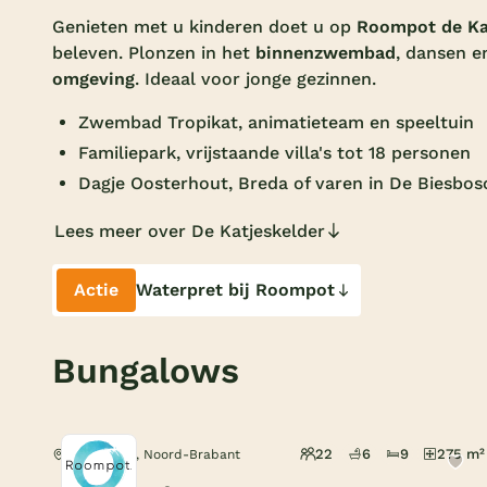
Genieten met u kinderen doet u op
Roompot de Ka
beleven. Plonzen in het
binnenzwembad
, dansen e
omgeving
. Ideaal voor jonge gezinnen.
Zwembad Tropikat, animatieteam en speeltuin
Familiepark, vrijstaande villa's tot 18 personen
Dagje Oosterhout, Breda of varen in De Biesbos
Lees meer over De Katjeskelder
Actie
Waterpret bij Roompot
Bungalows
22
6
9
275 m²
Oosterhout, Noord-Brabant