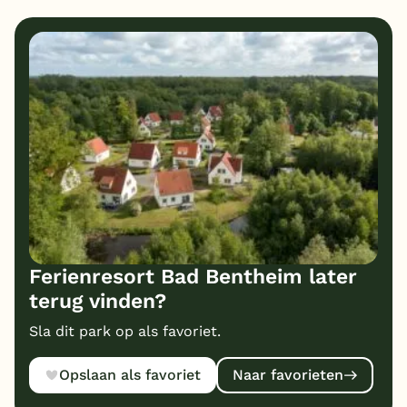
1
1
Eten
Service
1
1
Bungalows
Kindvriendelijk
1
Prijs/kwaliteit
Ferienresort Bad Bentheim later
terug vinden?
Sla dit park op als favoriet.
Opslaan als favoriet
Naar favorieten