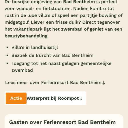
De bosrijke omgeving van
Bad Bentheim
is perfect
voor wandel- en fietstochten. Nadien komt u tot
Overdekt zwembad
rust in de luxe villa’s of speel een partijtje bowling of
Wildwaterbaan
midgetgolf. Liever een frisse duik? Direct tegenover
het vakantiepark ligt het
zwembad
of geniet van een
Indoor speeltuin
beautybehandeling
.
Alle populaire faciliteiten
Villa's in landhuisstijl
Keuzehulp
Bezoek de Burcht van Bad Bentheim
Toegang tot het naast gelegen gemeentelijke
zwembad
Bestemmingen
Lees meer over Ferienresort Bad Bentheim
Nederland
Veluwe
Actie
Waterpret bij Roompot
Texel
Limburg
Gasten over Ferienresort Bad Bentheim
Duitsland