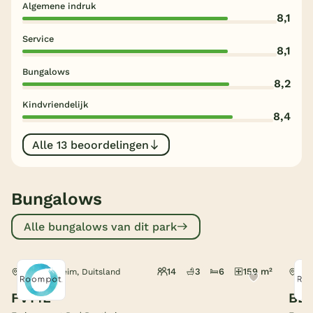
Algemene indruk
8,1
België
Service
8,1
Blog
Bungalows
8,2
Onze e-boeken
Kindvriendelijk
8,4
Alle 13 beoordelingen
Bungalows
Alle bungalows van dit park
14
3
6
159 m²
Bad Bentheim, Duitsland
Bad
FV14L
BBK