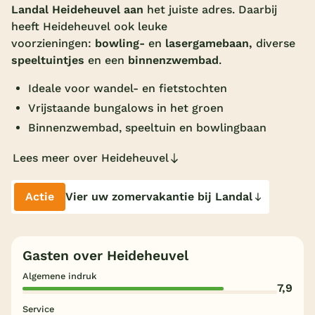
Landal Heideheuvel aan
het juiste adres. Daarbij
Overdekt zwembad
heeft Heideheuvel ook leuke
voorzieningen:
bowling-
en
lasergamebaan,
diverse
Wildwaterbaan
speeltuintjes
en een
binnenzwembad
.
Indoor speeltuin
Ideale voor wandel- en fietstochten
Alle populaire faciliteiten
Vrijstaande bungalows in het groen
Binnenzwembad, speeltuin en bowlingbaan
Keuzehulp
Lees meer over Heideheuvel
Bestemmingen
Actie
Vier uw zomervakantie bij Landal
Nederland
Veluwe
Gasten over Heideheuvel
Texel
Algemene indruk
Limburg
7,9
Service
Duitsland