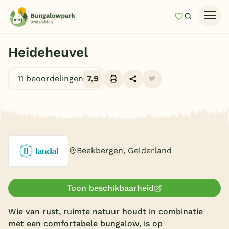
Mijn favori
Zoeken
Homepage
Heideheuvel
Last minutes
11 beoordelingen
7,9
Top 12 aanbiedingen
Zomervakantie
Alle foto's (10)
Nazomeren
Vakantiehuizen
Beekbergen, Gelderland
Vakantiepark keuzehulp
Onze vakantiegidsen
Toon beschikbaarheid
Vakantieparken
Wie van rust, ruimte natuur houdt in combinatie
met een comfortabele bungalow, is op
Subtropisch zwembad