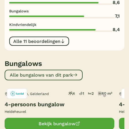
8,6
België
Bungalows
7,1
Blog
Kindvriendelijk
8,4
Onze e-boeken
Alle 11 beoordelingen
Bungalows
Alle bungalows van dit park
4
1
2
60 m²
Beekbergen, Gelderland
Bee
4-persoons bungalow
4-p
Heideheuvel
Heide
Bekijk bungalow