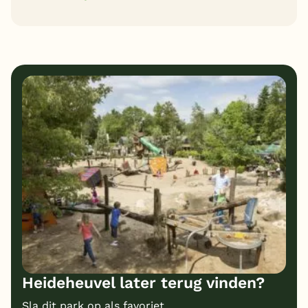
8
10
Algemene indruk
Ligging
10
10
Eten
Service
6
8
Bungalows
Kindvriendelijk
7
Prijs/kwaliteit
Heideheuvel later terug vinden?
Sla dit park op als favoriet.