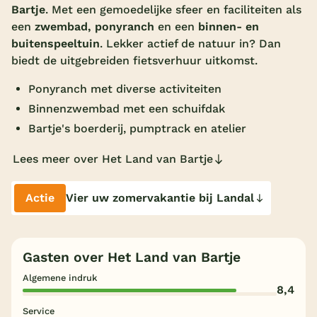
Bartje
. Met een gemoedelijke sfeer en faciliteiten als
Overdekt zwembad
een
zwembad, ponyranch
en een
binnen- en
buitenspeeltuin
. Lekker actief de natuur in? Dan
Wildwaterbaan
biedt de uitgebreiden fietsverhuur uitkomst.
Indoor speeltuin
Ponyranch met diverse activiteiten
Alle populaire faciliteiten
Binnenzwembad met een schuifdak
Bartje's boerderij, pumptrack en atelier
Keuzehulp
Lees meer over Het Land van Bartje
Bestemmingen
Actie
Vier uw zomervakantie bij Landal
Nederland
Veluwe
Gasten over Het Land van Bartje
Texel
Algemene indruk
Limburg
8,4
Service
Duitsland