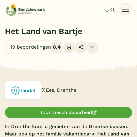
Mijn favori
Zoeken
Homepage
Het Land van Bartje
Last minutes
19 beoordelingen
8,4
Top 12 aanbiedingen
Zomervakantie
Alle foto's (10)
Nazomeren
Vakantiehuizen
Ees, Drenthe
Vakantiepark keuzehulp
Onze vakantiegidsen
Toon beschikbaarheid
Vakantieparken
In Drenthe kunt u genieten van de
Drentse bossen
.
Maar ook op het familie vakantiepark:
Het Land van
Subtropisch zwembad