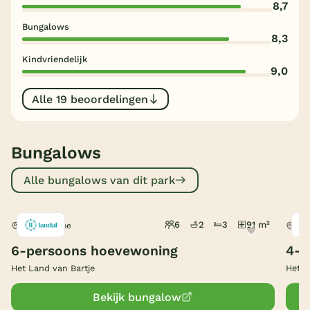
8,7
België
Bungalows
8,3
Blog
Kindvriendelijk
9,0
Onze e-boeken
Alle 19 beoordelingen
Bungalows
Alle bungalows van dit park
6
2
3
91 m²
Ees, Drenthe
Ees
6-persoons hoevewoning
4-p
Het Land van Bartje
Het L
Bekijk bungalow