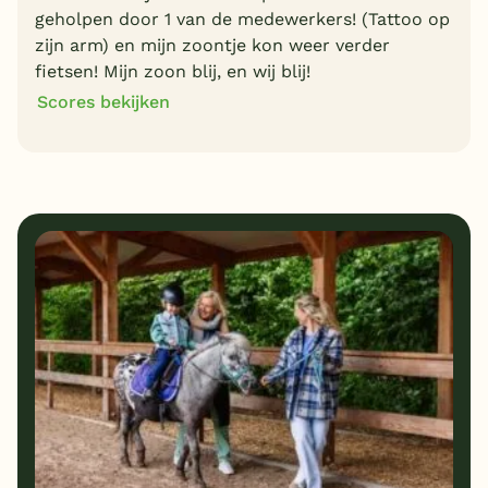
geholpen door 1 van de medewerkers! (Tattoo op
zijn arm) en mijn zoontje kon weer verder
fietsen! Mijn zoon blij, en wij blij!
Scores bekijken
8
7
Algemene indruk
Ligging
7
10
Eten
Service
7
10
Bungalows
Kindvriendelijk
8
Prijs/kwaliteit