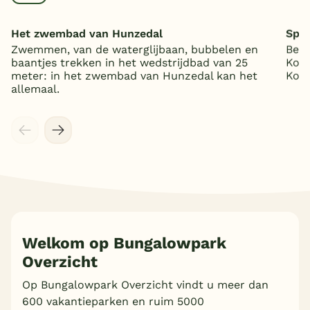
Het zwembad van Hunzedal
Spee
Zwemmen, van de waterglijbaan, bubbelen en
Beki
baantjes trekken in het wedstrijdbad van 25
Koni
meter: in het zwembad van Hunzedal kan het
Koos
allemaal.
Meer inladen
Welkom op Bungalowpark
Overzicht
Op Bungalowpark Overzicht vindt u meer dan
600 vakantieparken en ruim 5000