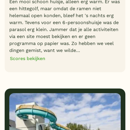
Een mooi schoon huisje, alleen erg warm. Er was
een hittegolf, maar omdat de ramen niet
helemaal open konden, bleef het 's nachts erg
warm. Tevens voor een 6-persoonshuisje was de
parasol erg klein. Jammer dat je alle activiteiten
via een site moest bekijken en er geen
programma op papier was. Zo hebben we veel
dingen gemist, want we wilde…
Scores bekijken
8
9
Algemene indruk
Ligging
8
7
Eten
Service
8
8
Bungalows
Kindvriendelijk
7
Prijs/kwaliteit