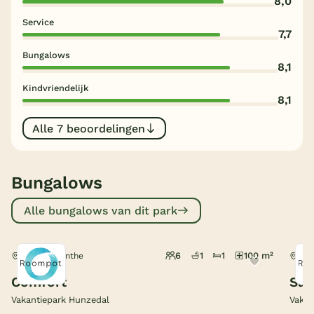
8,0
Service
België
7,7
Bungalows
Blog
8,1
Kindvriendelijk
Onze e-boeken
8,1
Alle 7 beoordelingen
Bungalows
Alle bungalows van dit park
6
1
1
100 m²
Borger, Drenthe
Bor
Comfort
Saf
Vakantiepark Hunzedal
Vakan