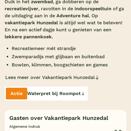
Duik in het
zwembad
, ga dobberen op de
recreatievijver
, ravotten in de
indoorspeeltuin
of ga
Overdekt zwembad
de uitdaging aan in de
Adventure hal
. Op
Wildwaterbaan
vakantiepark Hunzedal
is altijd wel wat te beleven!
En na een actief dagje kunt u genieten van een
Indoor speeltuin
lekkere pannenkoek
.
Alle populaire faciliteiten
Recreatiemeer mét strandje
Keuzehulp
Zwemparadijs met glijbaan en buitenbad
Bowlen, klimmen, boogschieten en games
Bestemmingen
Lees meer over Vakantiepark Hunzedal
Nederland
Actie
Waterpret bij Roompot
Veluwe
Texel
Gasten over Vakantiepark Hunzedal
Limburg
Algemene indruk
Duitsland