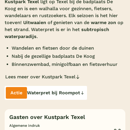
Kustpark Texel
ligt op Texel bij de badplaats De
Koog en is een walhalla voor gezinnen, fietsers,
Overdekt zwembad
wandelaars en rustzoekers. Elk seizoen is het hier
Wildwaterbaan
toeven!
Uitwaaien
of genieten van de
warme zon
op
het strand. Waterpret is er in het
subtropisch
Indoor speeltuin
waterparadijs
.
Alle populaire faciliteiten
Wandelen en fietsen door de duinen
Keuzehulp
Nabij de gezellige badplaats De Koog
Binnenzwembad, minigolfbaan en fietsverhuur
Bestemmingen
Lees meer over Kustpark Texel
Nederland
Actie
Waterpret bij Roompot
Veluwe
Texel
Gasten over Kustpark Texel
Limburg
Algemene indruk
Duitsland