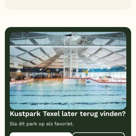
7
7
Algemene indruk
Ligging
8
5
Eten
Service
6
8
Bungalows
Kindvriendelijk
5
Prijs/kwaliteit
Kustpark Texel later terug vinden?
Sla dit park op als favoriet.