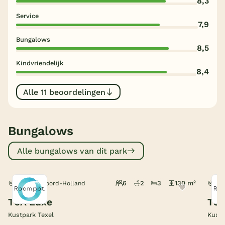
8,3
Service
België
7,9
Bungalows
Blog
8,5
Kindvriendelijk
Onze e-boeken
8,4
Alle 11 beoordelingen
Bungalows
Alle bungalows van dit park
6
2
3
130 m²
De Koog, Noord-Holland
De 
T6A Luxe
T8
Kustpark Texel
Kustp