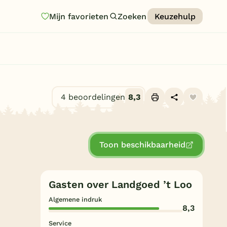
Mijn favorieten
Zoeken
Keuzehulp
Homepage
Last minutes
Top 12 aanbiedingen
4 beoordelingen
8,3
Zomervakantie
Alle foto's (10)
Nazomeren
Toon beschikbaarheid
Vakantiehuizen
Vakantiepark keuzehulp
Gasten over Landgoed ’t Loo
Onze vakantiegidsen
Algemene indruk
8,3
Vakantieparken
Service