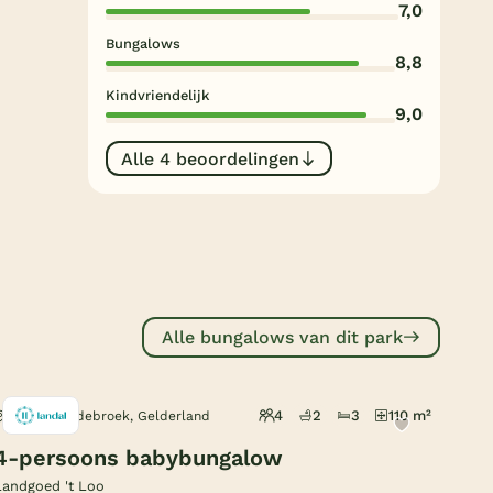
7,0
Subtropisch zwembad
Bungalows
Overdekt zwembad
8,8
Kindvriendelijk
Wildwaterbaan
9,0
Indoor speeltuin
Alle 4 beoordelingen
Alle populaire faciliteiten
Keuzehulp
Bestemmingen
Alle bungalows van dit park
Nederland
Veluwe
4
2
3
110 m²
Het Loo Oldebroek, Gelderland
Texel
4-persoons babybungalow
Limburg
Landgoed 't Loo