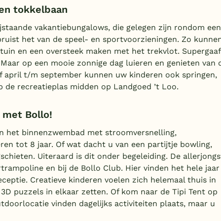
 en tokkelbaan
ijstaande vakantiebungalows, die gelegen zijn rondom een
 bruist het van de speel- en sportvoorzieningen. Zo kunne
tuin en een oversteek maken met het trekvlot. Supergaaf 
 Maar op een mooie zonnige dag luieren en genieten van 
af april t/m september kunnen uw kinderen ook springen,
p de recreatieplas midden op Landgoed ’t Loo.
met Bollo!
 en het binnenzwembad met stroomversnelling,
en tot 8 jaar. Of wat dacht u van een partijtje bowling,
chieten. Uiteraard is dit onder begeleiding. De allerjongs
trampoline en bij de Bollo Club. Hier vinden het hele jaar
receptie. Creatieve kinderen voelen zich helemaal thuis in
n 3D puzzels in elkaar zetten. Of kom naar de Tipi Tent op
tdoorlocatie vinden dagelijks activiteiten plaats, maar u