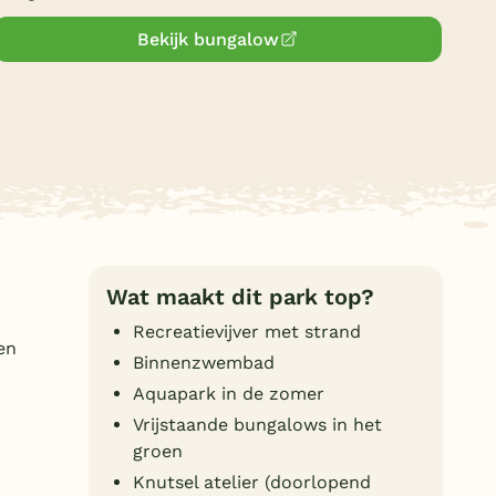
Duitsland
Bekijk bungalow
België
Blog
Onze e-boeken
Wat maakt dit park top?
Recreatievijver met strand
en
Binnenzwembad
Aquapark in de zomer
Vrijstaande bungalows in het
groen
Knutsel atelier (doorlopend