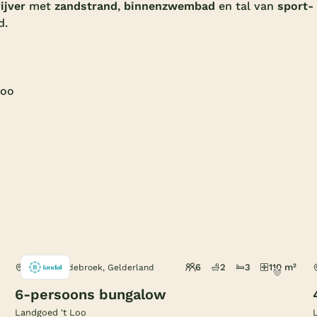
vijver
met
zandstrand
,
binnenzwembad
en tal van
sport-
d.
Loo
6
2
3
110 m²
Het Loo Oldebroek, Gelderland
6-persoons bungalow
Landgoed 't Loo