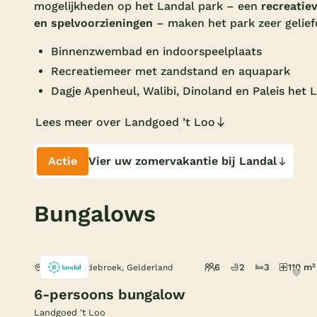
mogelijkheden op het Landal park – een
recreatie
en spelvoorzieningen
– maken het park zeer gelief
Binnenzwembad en indoorspeelplaats
Recreatiemeer met zandstand en aquapark
Dagje Apenheul, Walibi, Dinoland en Paleis het 
Lees meer over Landgoed ’t Loo
Actie
Vier uw zomervakantie bij Landal
Bungalows
6
2
3
110 m²
Het Loo Oldebroek, Gelderland
6-persoons bungalow
Landgoed 't Loo