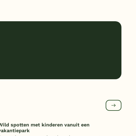
Wild spotten met kinderen vanuit een
Onde
vakantiepark
over