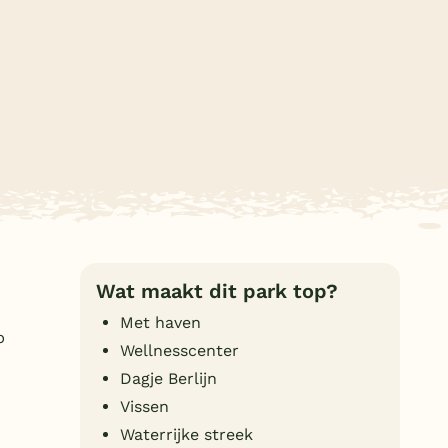
Subtropisch zwembad
Overdekt zwembad
Wildwaterbaan
Indoor speeltuin
Alle populaire faciliteiten
Keuzehulp
Bestemmingen
Wat maakt dit park top?
Nederland
Met haven
p
Wellnesscenter
Veluwe
Dagje Berlijn
Texel
Vissen
Limburg
Waterrijke streek