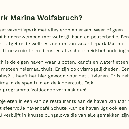
ark Marina Wolfsbruch?
et vakantiepark met alles erop en eraan. Weer of geen
fraai binnenzwembad met waterglijbaan en peuterbadje. Ben
t uitgebreide wellness center van vakantiepark Marina
m, fitnessruimte en diensten als schoonheidsbehandelinge
ch is de eigen haven waar u boten, kano’s en waterfietsen
 meteen helemaal thuis. Er zijn ook vismogelijkheden. Ee
ules? U heeft het hier gewoon voor het uitkiezen. Er is zel
ma in de speeltuin en de kinderclub. Ook
nd programma. Voldoende vermaak dus!
je eten in een van de restaurants aan de haven van Mari
t sfeervolle havencafé Schute. Aan de haven ligt ook een
 verblijft in knusse bungalows die van alle gemakken zijn