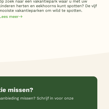
Op zoek naar een vakantiepark waar u met uw
Van 
kinderen herten en eekhoorns kunt spotten? De vijf
kost
mooiste vakantieparken om wild te spotten.
jaa
om 
Lees meer
Lee
tie missen?
anbieding missen? Schrijf in voor onze