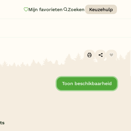
Mijn favorieten
Zoeken
Keuzehulp
Homepage
Last minutes
Top 12 aanbiedingen
Zomervakantie
Alle foto's (14)
Nazomeren
Toon beschikbaarheid
Vakantiehuizen
Vakantiepark keuzehulp
Onze vakantiegidsen
Vakantieparken
ets