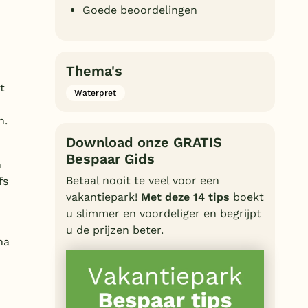
Goede beoordelingen
Duitsland
België
Thema's
Blog
t
Waterpret
Onze e-boeken
n.
Download onze GRATIS
Bespaar Gids
n
Betaal nooit te veel voor een
fs
vakantiepark!
Met deze 14 tips
boekt
u slimmer en voordeliger en begrijpt
u de prijzen beter.
na