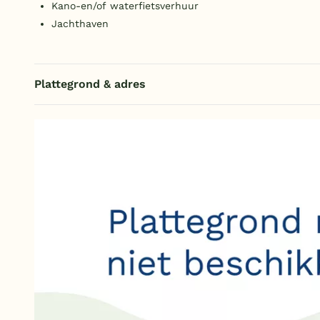
Kano-en/of waterfietsverhuur
Jachthaven
Plattegrond & adres