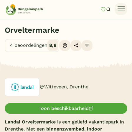
Mijn favori
Zoeken
Homepage
Orveltermarke
Last minutes
4 beoordelingen
8,8
Top 12 aanbiedingen
Zomervakantie
Alle foto's (10)
Nazomeren
Vakantiehuizen
Witteveen, Drenthe
Vakantiepark keuzehulp
Onze vakantiegidsen
Toon beschikbaarheid
Vakantieparken
Landal Orveltermarke
is een geliefd vakantiepark in
Drenthe. Met een
binnenzwembad
,
indoor
Subtropisch zwembad