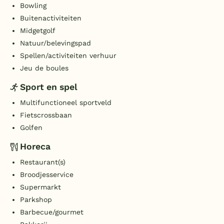
Bowling
Buitenactiviteiten
Midgetgolf
Natuur/belevingspad
Spellen/activiteiten verhuur
Jeu de boules
Sport en spel
Multifunctioneel sportveld
Fietscrossbaan
Golfen
Horeca
Restaurant(s)
Broodjesservice
Supermarkt
Parkshop
Barbecue/gourmet