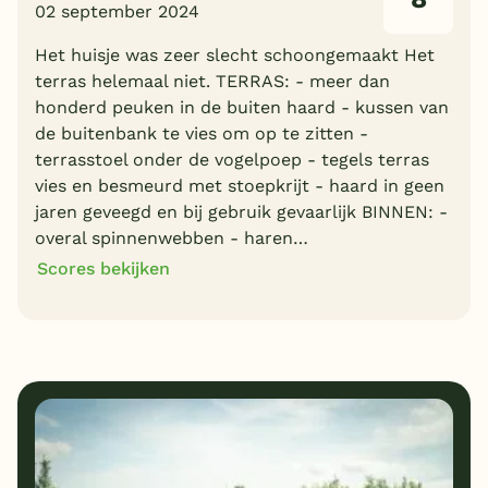
02 september 2024
Het huisje was zeer slecht schoongemaakt Het
terras helemaal niet. TERRAS: - meer dan
honderd peuken in de buiten haard - kussen van
de buitenbank te vies om op te zitten -
terrasstoel onder de vogelpoep - tegels terras
vies en besmeurd met stoepkrijt - haard in geen
jaren geveegd en bij gebruik gevaarlijk BINNEN: -
overal spinnenwebben - haren…
Scores bekijken
8
9
Algemene indruk
Ligging
8
1
Eten
Service
6
8
Bungalows
Kindvriendelijk
5
Prijs/kwaliteit