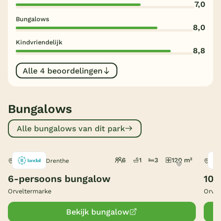
7,0
België
Bungalows
8,0
Blog
Kindvriendelijk
8,8
Onze e-boeken
Alle 4 beoordelingen
Bungalows
Alle bungalows van dit park
6
1
3
120 m²
Witteveen, Drenthe
Wit
6-persoons bungalow
10-
Orveltermarke
Orvel
Bekijk bungalow