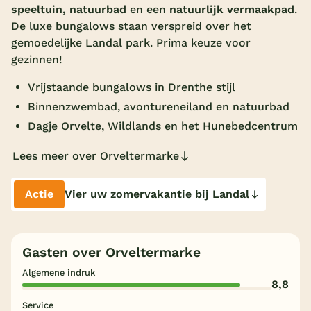
speeltuin,
natuurbad
en een
natuurlijk vermaakpad
.
Overdekt zwembad
De luxe bungalows staan verspreid over het
gemoedelijke Landal park. Prima keuze voor
Wildwaterbaan
gezinnen!
Indoor speeltuin
Vrijstaande bungalows in Drenthe stijl
Alle populaire faciliteiten
Binnenzwembad, avontureneiland en natuurbad
Dagje Orvelte, Wildlands en het Hunebedcentrum
Keuzehulp
Lees meer over Orveltermarke
Bestemmingen
Actie
Vier uw zomervakantie bij Landal
Nederland
Veluwe
Gasten over Orveltermarke
Texel
Algemene indruk
Limburg
8,8
Service
Duitsland