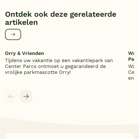
Ontdek ook deze gerelateerde
artikelen
Orry & Vrienden
Wat 
Par
Tijdens uw vakantie op een vakantiepark van
Center Parcs ontmoet u gegarandeerd de
Wat 
vrolijke parkmascotte Orry!
Cent
en 5