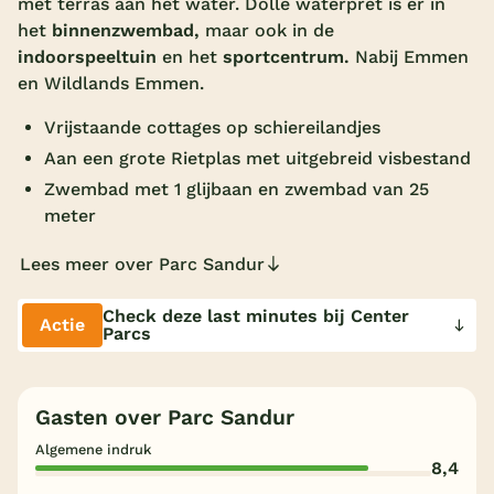
met terras aan het water. Dolle waterpret is er in
het
binnenzwembad,
maar ook in de
Overdekt zwembad
indoorspeeltuin
en het
sportcentrum.
Nabij Emmen
Wildwaterbaan
en Wildlands Emmen.
Indoor speeltuin
Vrijstaande cottages op schiereilandjes
Alle populaire faciliteiten
Aan een grote Rietplas met uitgebreid visbestand
Zwembad met 1 glijbaan en zwembad van 25
Keuzehulp
meter
Lees meer over Parc Sandur
Bestemmingen
Check deze last minutes bij Center
Actie
Nederland
Parcs
Veluwe
Texel
Gasten over Parc Sandur
Limburg
Algemene indruk
8,4
Duitsland