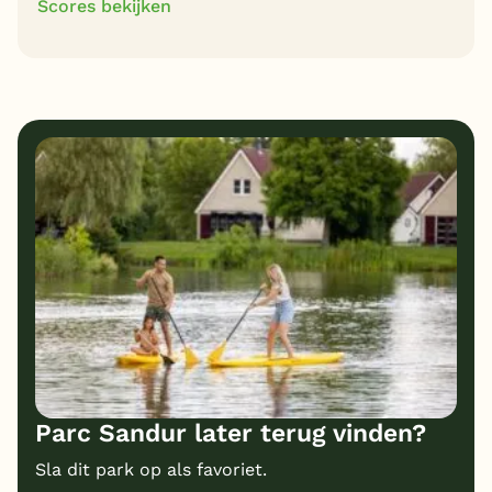
Scores bekijken
8
9
Algemene indruk
Ligging
8
10
Eten
Service
9
8
Bungalows
Kindvriendelijk
9
Prijs/kwaliteit
Parc Sandur later terug vinden?
Sla dit park op als favoriet.