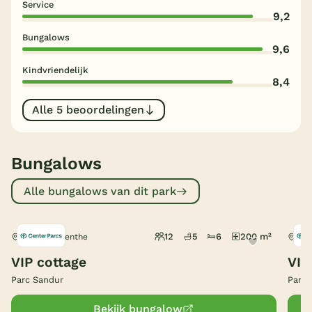
Service
9,2
België
Bungalows
9,6
Blog
Kindvriendelijk
8,4
Onze e-boeken
Alle 5 beoordelingen
Bungalows
Alle bungalows van dit park
12
5
6
200 m²
Emmen, Drenthe
Emm
VIP cottage
VIP
Parc Sandur
Parc 
Bekijk bungalow