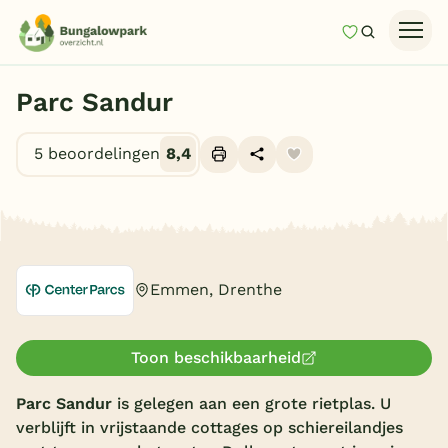
Mijn favori
Zoeken
Homepage
Parc Sandur
Last minutes
5 beoordelingen
8,4
Top 12 aanbiedingen
Zomervakantie
Alle foto's (23)
Nazomeren
Vakantiehuizen
Emmen, Drenthe
Vakantiepark keuzehulp
Onze vakantiegidsen
Toon beschikbaarheid
Vakantieparken
Parc Sandur
is gelegen aan een grote rietplas. U
verblijft in vrijstaande cottages op schiereilandjes
Subtropisch zwembad