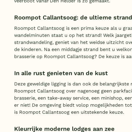
veerboot vanaf Den Helder is zo gemaakt.
Roompot Callantsoog: de ultieme stra
Roompot Callantsoog is een prima keuze als u graa
wandelminuten staat u op het strand! Welk jaargeti
strandwandeling, geniet van het weidse uitzicht o
de kinderen. Na een middagje strand bent u welkom 
brasserie op Roompot Callantsoog? De keuze is aa
In alle rust genieten van de kust
Deze geweldige ligging is dan ook de belangrijkst
Roompot Callantsoog over nagenoeg geen parkfacilit
brasserie, een take-away service, een minishop, een
er niet! De omgeving biedt volop mogelijkheden tot
is Roompot Callantsoog een uitstekende keuze.
Kleurrijke moderne lodges aan zee