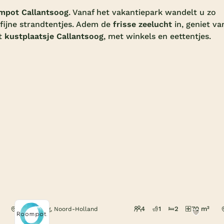
mpot Callantsoog
. Vanaf het vakantiepark wandelt u zo
 fijne strandtentjes. Adem de
frisse zeelucht
in, geniet va
t
kustplaatsje Callantsoog
, met winkels en eettentjes.
4
1
2
70 m²
Callantsoog, Noord-Holland