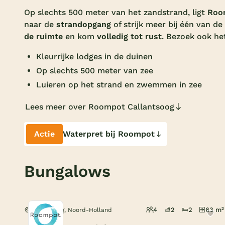
Op slechts 500 meter van het zandstrand, ligt
Roo
naar de
strandopgang
of strijk meer bij één van de
de ruimte
en kom
volledig tot rust
.
Bezoek ook he
Kleurrijke lodges in de duinen
Op slechts 500 meter van zee
Luieren op het strand en zwemmen in zee
Lees meer over Roompot Callantsoog
Actie
Waterpret bij Roompot
Bungalows
4
2
2
63 m²
Callantsoog, Noord-Holland