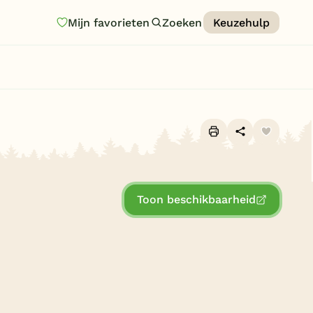
Mijn favorieten
Zoeken
Keuzehulp
Homepage
Last minutes
Top 12 aanbiedingen
Zomervakantie
Alle foto's (10)
Nazomeren
Toon beschikbaarheid
Vakantiehuizen
Vakantiepark keuzehulp
Onze vakantiegidsen
Vakantieparken