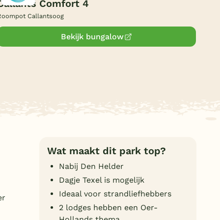
Callants Comfort 4
Duitsland
Roompot Callantsoog
België
Bekijk bungalow
Blog
Onze e-boeken
Wat maakt dit park top?
Nabij Den Helder
Dagje Texel is mogelijk
Ideaal voor strandliefhebbers
er
2 lodges hebben een Oer-
Hollands thema