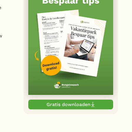
e
w
Gratis downloaden