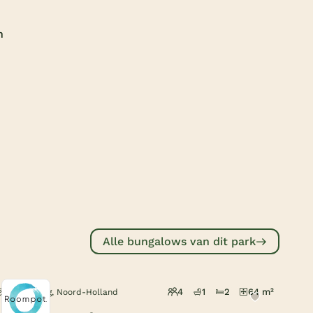
Subtropisch zwembad
n
Overdekt zwembad
Wildwaterbaan
Indoor speeltuin
Alle populaire faciliteiten
Keuzehulp
Bestemmingen
Nederland
Alle bungalows van dit park
Veluwe
Texel
4
1
2
64 m²
Callantsoog, Noord-Holland
Limburg