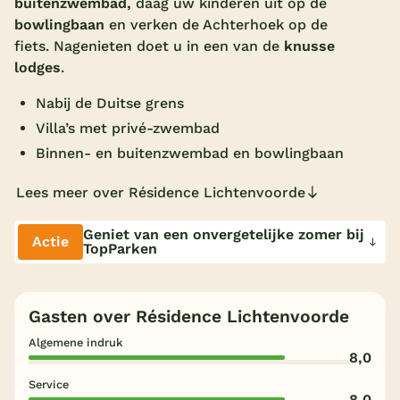
buitenzwembad,
daag uw kinderen uit op de
bowlingbaan
en verken de Achterhoek op de
Overdekt zwembad
fiets. Nagenieten doet u in een van de
knusse
Wildwaterbaan
lodges
.
Indoor speeltuin
Nabij de Duitse grens
Alle populaire faciliteiten
Villa’s met privé-zwembad
Binnen- en buitenzwembad en bowlingbaan
Keuzehulp
Lees meer over Résidence Lichtenvoorde
Bestemmingen
Geniet van een onvergetelijke zomer bij
Actie
TopParken
Nederland
Veluwe
Gasten over Résidence Lichtenvoorde
Texel
Algemene indruk
8,0
Limburg
Service
Duitsland
8,0