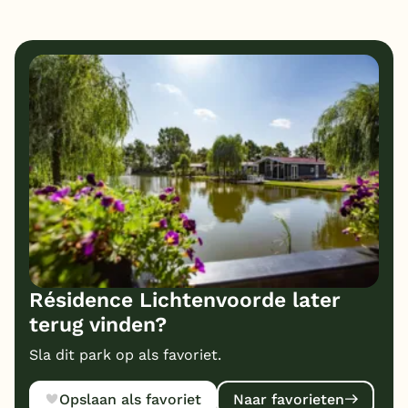
1
8
Eten
Service
7
8
Bungalows
Kindvriendelijk
7
Prijs/kwaliteit
Résidence Lichtenvoorde later
terug vinden?
Sla dit park op als favoriet.
Opslaan als favoriet
Naar favorieten