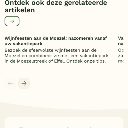
Ontdek ook deze gerelateerde
artikelen
Wijnfeesten aan de Moezel: nazomeren vanaf
Vaka
uw vakantiepark
nat
Bezoek de sfeervolste wijnfeesten aan de
Op z
Moezel en combineer ze met een vakantiepark
zand
in de Moezelstreek of Eifel. Ontdek onze tips.
mooi