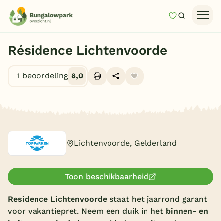
Mijn favori
Zoeken
Homepage
Résidence Lichtenvoorde
Last minutes
1 beoordeling
8,0
Top 12 aanbiedingen
Zomervakantie
Alle foto's (17)
Nazomeren
Vakantiehuizen
Lichtenvoorde, Gelderland
Vakantiepark keuzehulp
Onze vakantiegidsen
Toon beschikbaarheid
Vakantieparken
Residence Lichtenvoorde
staat het jaarrond garant
voor vakantiepret. Neem een duik in het
binnen- en
Subtropisch zwembad