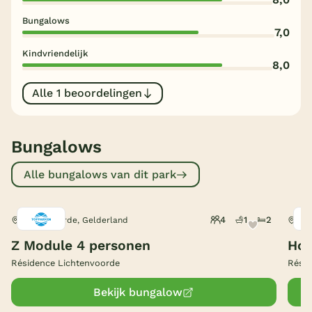
Bungalows
België
7,0
Kindvriendelijk
Blog
8,0
Alle 1 beoordelingen
Onze e-boeken
Bungalows
Alle bungalows van dit park
4
1
2
Lichtenvoorde, Gelderland
Lic
Z Module 4 personen
Hol
Résidence Lichtenvoorde
Résid
Bekijk bungalow