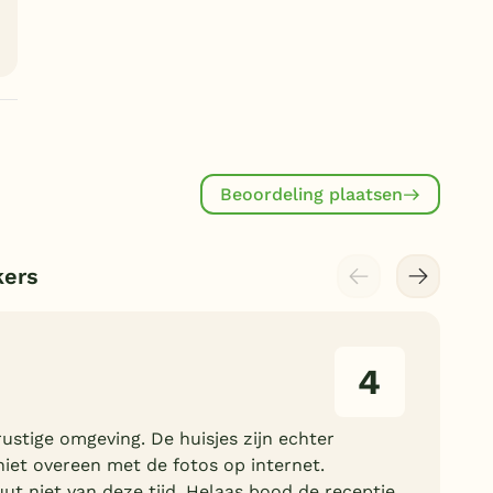
Beoordeling plaatsen
kers
4
rustige omgeving. De huisjes zijn echter
iet overeen met de fotos op internet.
ut niet van deze tijd. Helaas bood de receptie