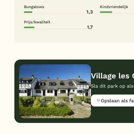
Bungalows
Kindvriendelijk
1,3
Prijs/kwaliteit
1,7
Village les
Sla dit park op als
Opslaan als fa