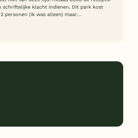
schriftelijke klacht indienen. Dit park kost
 2 personen (ik was alleen) maar…
8
Ligging
3
Service
1
Kindvriendelijk