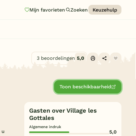
Mijn favorieten
Zoeken
Keuzehulp
Homepage
Last minutes
Top 12 aanbiedingen
3 beoordelingen
5,0
Zomervakantie
Alle foto's (10)
Nazomeren
Toon beschikbaarheid
Vakantiehuizen
Vakantiepark keuzehulp
Gasten over Village les
Onze vakantiegidsen
Gottales
Vakantieparken
Algemene indruk
t u
5,0