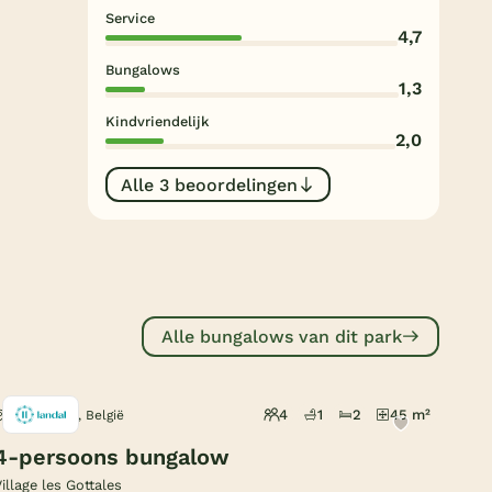
Subtropisch zwembad
Service
4,7
Overdekt zwembad
Bungalows
1,3
Wildwaterbaan
Kindvriendelijk
2,0
Indoor speeltuin
Alle populaire faciliteiten
Alle 3 beoordelingen
Keuzehulp
Bestemmingen
Alle bungalows van dit park
Nederland
Veluwe
4
1
2
45 m²
Trois-Ponts, België
Texel
4-persoons bungalow
Limburg
illage les Gottales