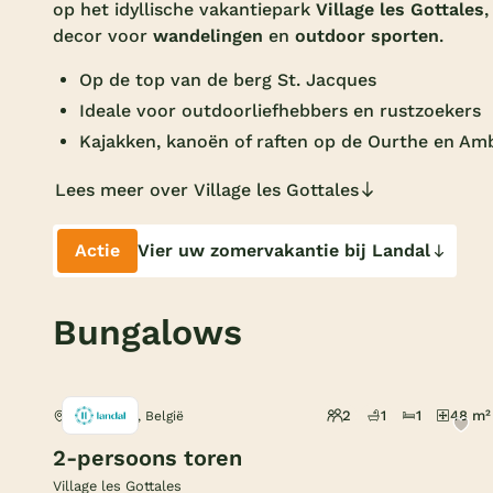
op het idyllische vakantiepark
Village les Gottales
decor voor
wandelingen
en
outdoor sporten
.
Op de top van de berg St. Jacques
Ideale voor outdoorliefhebbers en rustzoekers
Kajakken, kanoën of raften op de Ourthe en Am
Lees meer over Village les Gottales
Actie
Vier uw zomervakantie bij Landal
Bungalows
2
1
1
48 m²
Trois-Ponts, België
2-persoons toren
Village les Gottales