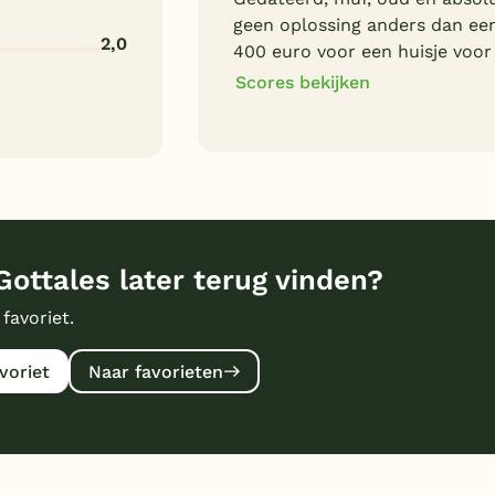
geen oplossing anders dan een 
2,0
400 euro voor een huisje voor
Scores bekijken
4
Algemene indruk
1
Eten
1
Bungalows
 Gottales later terug vinden?
1
Prijs/kwaliteit
 favoriet.
voriet
Naar favorieten