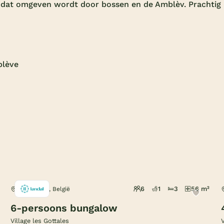
, dat omgeven wordt door bossen en de Amblèv. Prachtig
blève
6
1
3
56 m²
Trois-Ponts, België
6-persoons bungalow
Village les Gottales
V