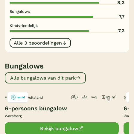
8,3
België
Bungalows
7,7
Blog
Kindvriendelijk
7,3
Onze e-boeken
Alle 3 beoordelingen
Bungalows
Alle bungalows van dit park
6
1
3
62 m²
Saarburg, Duitsland
Saa
6-persoons bungalow
6-p
Warsberg
Wars
Bekijk bungalow