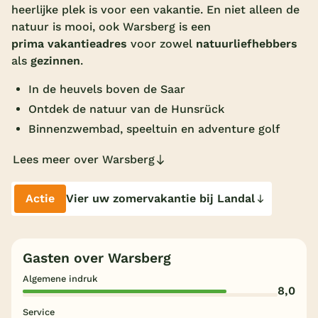
heerlijke plek is voor een vakantie. En niet alleen de
Overdekt zwembad
natuur is mooi, ook Warsberg is een
prima vakantieadres
voor zowel
natuurliefhebbers
Wildwaterbaan
als
gezinnen
.
Indoor speeltuin
In de heuvels boven de Saar
Alle populaire faciliteiten
Ontdek de natuur van de Hunsrück
Binnenzwembad, speeltuin en adventure golf
Keuzehulp
Lees meer over Warsberg
Bestemmingen
Actie
Vier uw zomervakantie bij Landal
Nederland
Veluwe
Gasten over Warsberg
Texel
Algemene indruk
Limburg
8,0
Service
Duitsland