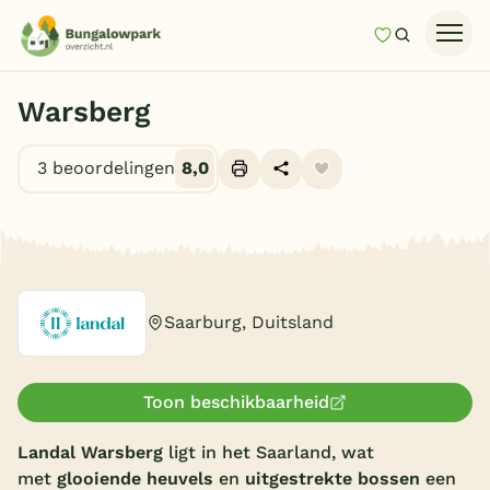
Mijn favori
Zoeken
Homepage
Warsberg
Last minutes
3 beoordelingen
8,0
Top 12 aanbiedingen
Zomervakantie
Alle foto's (10)
Nazomeren
Vakantiehuizen
Saarburg, Duitsland
Vakantiepark keuzehulp
Onze vakantiegidsen
Toon beschikbaarheid
Vakantieparken
Landal Warsberg
ligt in het Saarland, wat
met
glooiende heuvels
en
uitgestrekte bossen
een
Subtropisch zwembad