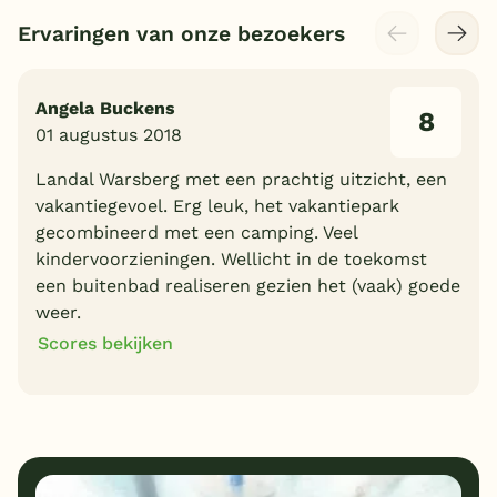
Ervaringen van onze bezoekers
Angela Buckens
8
01 augustus 2018
Landal Warsberg met een prachtig uitzicht, een
vakantiegevoel. Erg leuk, het vakantiepark
gecombineerd met een camping. Veel
kindervoorzieningen. Wellicht in de toekomst
een buitenbad realiseren gezien het (vaak) goede
weer.
Scores bekijken
8
10
Algemene indruk
Ligging
8
8
Eten
Service
Bungalows
Kindvriendelijk