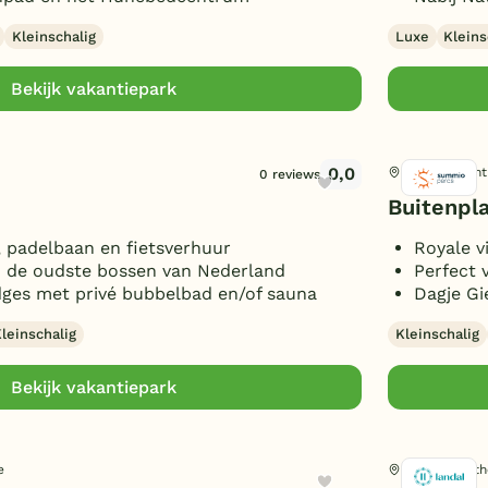
Kleinschalig
Luxe
Kleins
Bekijk vakantiepark
0,0
Ruinen, Dren
0 reviews
Buitenpl
, padelbaan en fietsverhuur
Royale vi
 de oudste bossen van Nederland
Perfect 
dges met privé bubbelbad en/of sauna
Dagje G
leinschalig
Kleinschalig
Bekijk vakantiepark
e
Exloo, Drenth