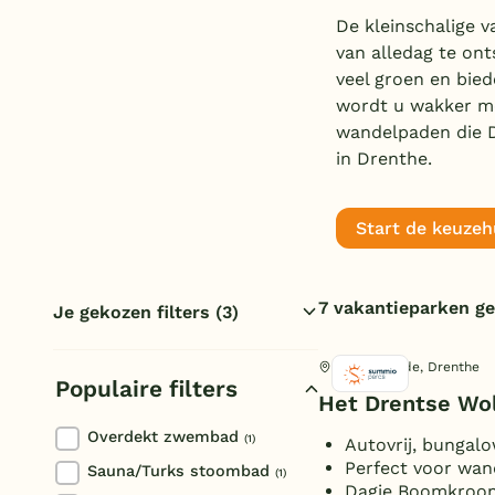
De kleinschalige v
van alledag te on
veel groen en bied
wordt u wakker met
wandelpaden die Dr
in Drenthe.
Start de keuzeh
7 vakantieparken g
Je gekozen filters
(3)
Kleinschalig
Drenthe
Hoogersmilde, Drenthe
Populaire filters
Kleinschalig
Het Drentse Wo
Reset filters
Overdekt zwembad
(1)
Autovrij, bungalo
Perfect voor wand
Sauna/Turks stoombad
(1)
Dagje Boomkroo