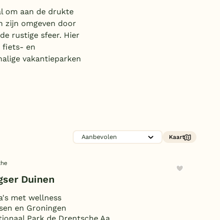
Subtropisch zwembad
aal om aan de drukte
en zijn omgeven door
Overdekt zwembad
e rustige sfeer. Hier
Wildwaterbaan
fiets- en
halige vakantieparken
Indoor speeltuin
Alle populaire faciliteiten
Keuzehulp
Bestemmingen
Kaart
Nederland
the
Veluwe
gser Duinen
Texel
la's met wellness
sen en Groningen
Limburg
tionaal Park de Drentsche Aa