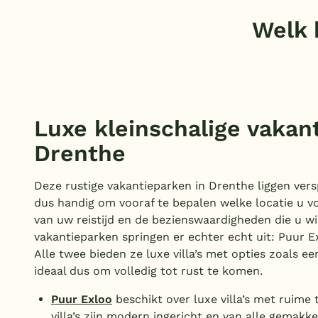
(1)
5 badkamers
(1)
Bubbelbad (buiten)
Welk 
Toon
meer filters (1)
(4)
Sunshower
(1)
Wasmachine/droger
(2)
Toon
meer filters (6)
Oplaadpunt E-bike
(2)
(Sfeer)haard
(2)
Luxe kleinschalige vakan
Smart TV
(2)
Drenthe
Parkeren bij bungalow
(3)
Huisdieren toegestaan
(4)
Deze rustige vakantieparken in Drenthe liggen vers
dus handig om vooraf te bepalen welke locatie u vo
van uw reistijd en de bezienswaardigheden die u w
vakantieparken springen er echter echt uit: Puur E
Alle twee bieden ze luxe villa’s met opties zoals e
ideaal dus om volledig tot rust te komen.
Puur Exloo
beschikt over luxe villa’s met ruime 
villa’s zijn modern ingericht en van alle gemakk