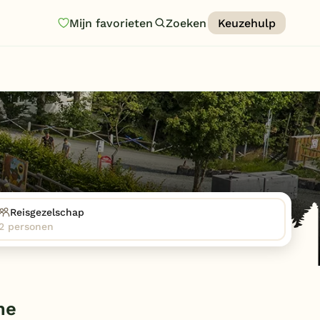
Mijn favorieten
Zoeken
Keuzehulp
Homepage
Last minutes
Top 12 aanbiedingen
Zomervakantie
Nazomeren
Vakantiehuizen
Reisgezelschap
2 personen
Vakantiepark keuzehulp
Onze vakantiegidsen
Vakantieparken
he