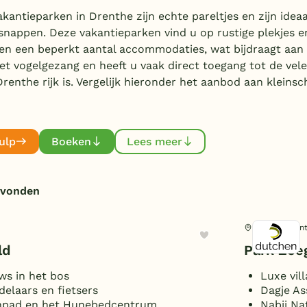
akantieparken in Drenthe zijn echte pareltjes en zijn ide
tsnappen. Deze vakantieparken vind u op rustige plekjes 
en een beperkt aantal accommodaties, wat bijdraagt aan d
 vogelgezang en heeft u vaak direct toegang tot de vele 
enthe rijk is. Vergelijk hieronder het aanbod aan kleinsc
ulp
Boeken
Lees meer
evonden
Zeegse, Dren
ld
Park Zee
ws in het bos
Luxe vil
elaars en fietsers
Dagje As
npad en het Hunebedcentrum
Nabij Na