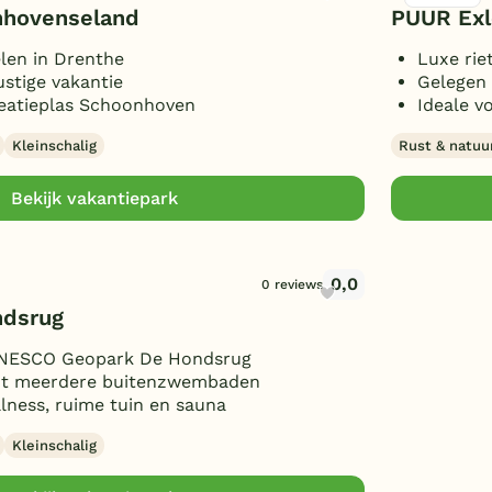
nhovenseland
PUUR Exl
len in Drenthe
Luxe rie
ustige vakantie
Gelegen 
reatieplas Schoonhoven
Ideale v
Kleinschalig
Rust & natuu
Bekijk vakantiepark
0,0
0 reviews
ndsrug
 UNESCO Geopark De Hondsrug
tot meerdere buitenzwembaden
llness, ruime tuin en sauna
Kleinschalig