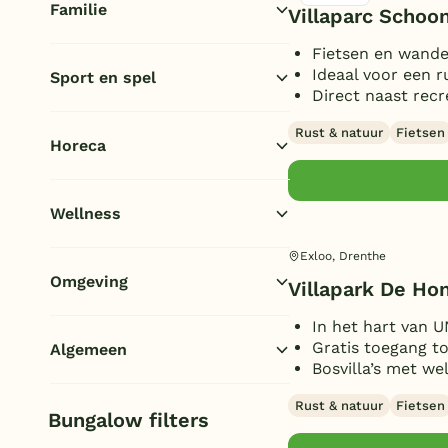
Familie
Villaparc Schoo
Airtrampoline
(1)
Fietsen en wande
E-bike/fietsverhuur
(3)
Ideaal voor een r
Sport en spel
Jeu de boules
(1)
Direct naast rec
Multifunctioneel sportveld
(1)
Rust & natuur
Fietsen
Horeca
Voetbalveld
(1)
Tennisbanen
(1)
Broodjesservice
(1)
Padelbanen
Wellness
(1)
Minishop
(1)
Fitness
(1)
Toon
meer filters (2)
Sauna/Turks stoombad
Exloo, Drenthe
(1)
Fietscrossbaan
(1)
Omgeving
Villapark De Ho
In de bossen/bosrijk
In het hart van
(2)
Gratis toegang 
Algemeen
Landelijk/platteland
(5)
Bosvilla’s met we
Huisdieren welkom
(2)
Rust & natuur
Fietsen
Bungalow filters
Green Key
(2)