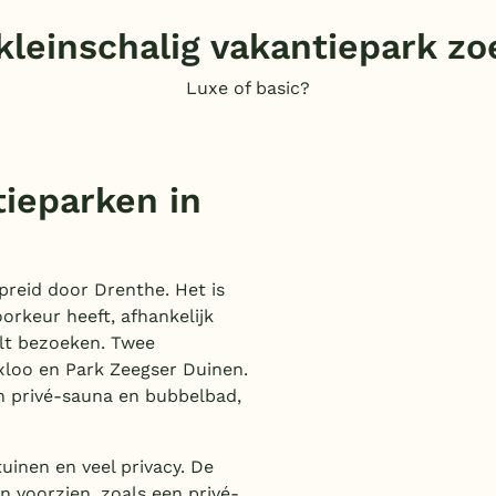
kleinschalig vakantiepark zo
Luxe of basic?
tieparken in
preid door Drenthe. Het is
orkeur heeft, afhankelijk
ilt bezoeken. Twee
xloo en Park Zeegser Duinen.
en privé-sauna en bubbelbad,
tuinen en veel privacy. De
en voorzien, zoals een privé-