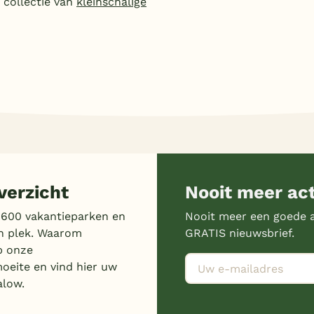
e collectie van
kleinschalige
erzicht
Nooit meer ac
 600 vakantieparken en
Nooit meer een goede a
n plek. Waarom
GRATIS nieuwsbrief.
p onze
moeite en vind hier uw
alow.