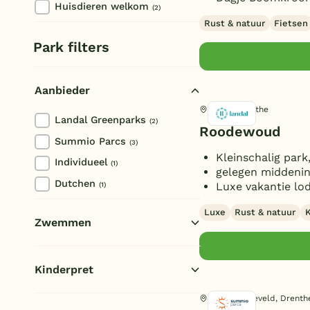
Huisdieren welkom
(2)
Rust & natuur
Fietsen
Park filters
Aanbieder
Rolde, Drenthe
Landal Greenparks
(2)
Roodewoud
Summio Parcs
(3)
Kleinschalig park
Individueel
(1)
gelegen middenin
Dutchen
Luxe vakantie lo
(1)
Luxe
Rust & natuur
K
Zwemmen
Overdekt zwembad
(1)
Kinderpret
Openlucht zwembad
(1)
Buiten speeltuin
Hollandscheveld, Drenth
(3)