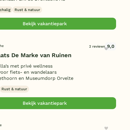
Duitsland
chalig
Rust & natuur
België
Bekijk vakantiepark
Blog
9,0
the
2 reviews
Onze e-boeken
aats De Marke van Ruinen
lla’s met privé wellness
voor fiets- en wandelaars
iethoorn en Museumdorp Orvelte
Rust & natuur
Bekijk vakantiepark
e