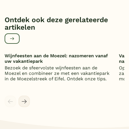
Ontdek ook deze gerelateerde
artikelen
Wijnfeesten aan de Moezel: nazomeren vanaf
Vaka
uw vakantiepark
nat
Bezoek de sfeervolste wijnfeesten aan de
Op z
Moezel en combineer ze met een vakantiepark
zand
in de Moezelstreek of Eifel. Ontdek onze tips.
mooi