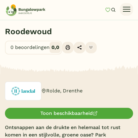
Mijn favori
Zoeken
Homepage
Roodewoud
Last minutes
0 beoordelingen
0,0
Top 12 aanbiedingen
Zomervakantie
Alle foto's (8)
Nazomeren
Vakantiehuizen
Rolde, Drenthe
Vakantiepark keuzehulp
Onze vakantiegidsen
Toon beschikbaarheid
Vakantieparken
Ontsnappen aan de drukte en helemaal tot rust
komen in een stijlvolle, groene oase? Park
Subtropisch zwembad