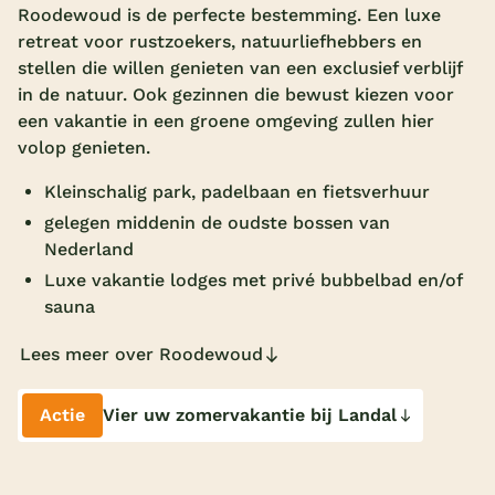
Roodewoud is de perfecte bestemming. Een luxe
Overdekt zwembad
retreat voor rustzoekers, natuurliefhebbers en
stellen die willen genieten van een exclusief verblijf
Wildwaterbaan
in de natuur. Ook gezinnen die bewust kiezen voor
Indoor speeltuin
een vakantie in een groene omgeving zullen hier
volop genieten.
Alle populaire faciliteiten
Kleinschalig park, padelbaan en fietsverhuur
Keuzehulp
gelegen middenin de oudste bossen van
Nederland
Bestemmingen
Luxe vakantie lodges met privé bubbelbad en/of
sauna
Nederland
Lees meer over Roodewoud
Veluwe
Texel
Actie
Vier uw zomervakantie bij Landal
Limburg
Duitsland