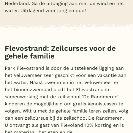
Nederland. Ga de uitdaging aan met de wind en het
Overdekt zwembad
water. Uitdagend voor jong en oud!
Wildwaterbaan
Indoor speeltuin
Alle populaire faciliteiten
Flevostrand: Zeilcurses voor de
gehele familie
Keuzehulp
Park Flevostrand is door de uitstekende ligging aan
Bestemmingen
het Veluwemeer zeer geschikt voor een vakantie aan
het water. Naast zwemmen in het Veluwemeer en
Nederland
het binnenzwembad biedt het Flevostrand in
samenwerking met de zeilschool ‘De Randmeren’
Veluwe
kinderen de mogelijkheid om gratis kennislessen te
Texel
volgen. Wilt u met de gehele familie leren zeilen, volg
dan een zeilcursus bij de zeilschool De Randmeren.
Limburg
U ontvangt als gast van Flevoland 10% korting en is
Duitsland
het materiaal, het eten en de