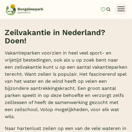
Mijn favori
Zoeken
Homepage
Zeilvakantie in Nederland?
Last minutes
Doen!
Top 12 aanbiedingen
Vakantieparken voorzien in heel veel sport- en
Zomervakantie
vrijetijd bestedingen, ook als u op zoek bent naar
een zeilvakantie kunt u op een aantal vakantieparken
Nazomeren
terecht. Want zeilen is populair. Het fascinerend spel
Vakantiehuizen
van het water en de wind heeft op velen een
bijzondere aantrekkingskracht. Een groot aantal
Vakantiepark keuzehulp
parken speelt in op deze behoefte en verzorgt zelfs
Onze vakantiegidsen
zeillessen of heeft de samenwerking gezocht met
een zeilschool. Volop mogelijkheden, voor elk wat
Vakantieparken
wils.
Naar hartenlust zeilen op een van de vele wateren in
Subtropisch zwembad