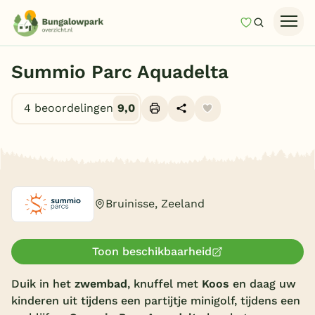
Mijn favori
Zoeken
Homepage
Summio Parc Aquadelta
Last minutes
4 beoordelingen
9,0
Top 12 aanbiedingen
Zomervakantie
Alle foto's (10)
Nazomeren
Vakantiehuizen
Bruinisse, Zeeland
Vakantiepark keuzehulp
Onze vakantiegidsen
Toon beschikbaarheid
Vakantieparken
Duik in het
zwembad
, knuffel met
Koos
en daag uw
kinderen uit tijdens een partijtje minigolf, tijdens een
Subtropisch zwembad