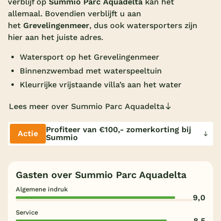
verblijf op
Summio Parc Aquadelta
kan het
allemaal. Bovendien verblijft u aan
Overdekt zwembad
het
Grevelingenmeer
, dus ook watersporters zijn
Wildwaterbaan
hier aan het juiste adres.
Indoor speeltuin
Watersport op het Grevelingenmeer
Alle populaire faciliteiten
Binnenzwembad met waterspeeltuin
Kleurrijke vrijstaande villa’s aan het water
Keuzehulp
Lees meer over Summio Parc Aquadelta
Bestemmingen
Profiteer van €100,- zomerkorting bij
Actie
Summio
Nederland
Veluwe
Gasten over Summio Parc Aquadelta
Texel
Algemene indruk
9,0
Limburg
Service
Duitsland
8,5