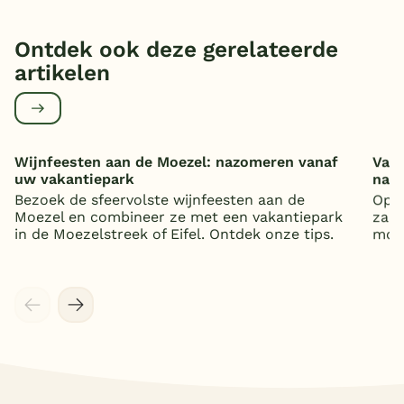
Ontdek ook deze gerelateerde
artikelen
Wijnfeesten aan de Moezel: nazomeren vanaf
Vaka
uw vakantiepark
nat
Bezoek de sfeervolste wijnfeesten aan de
Op z
Moezel en combineer ze met een vakantiepark
zand
in de Moezelstreek of Eifel. Ontdek onze tips.
mooi