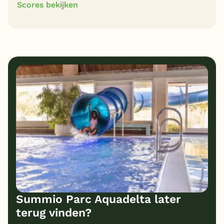
Scores bekijken
10
8
Algemene indruk
Ligging
9
10
Eten
Service
10
10
Bungalows
Kindvriendelijk
10
Prijs/kwaliteit
Summio Parc Aquadelta later
terug vinden?