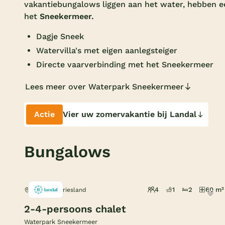
vakantiebungalows liggen aan het water, hebben 
het
Sneekermeer.
Dagje Sneek
Watervilla's met eigen aanlegsteiger
Directe vaarverbinding met het Sneekermeer
Lees meer over Waterpark Sneekermeer
Actie
Vier uw zomervakantie bij Landal
Bungalows
4
1
2
60 m²
Terherne, Friesland
2-4-persoons chalet
Waterpark Sneekermeer