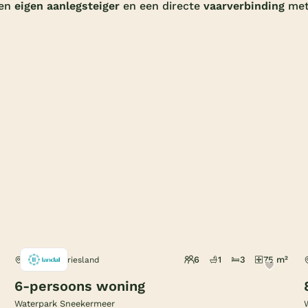
een
eigen aanlegsteiger
en een directe
vaarverbinding
me
6
1
3
75 m²
Terherne, Friesland
6-persoons woning
Waterpark Sneekermeer