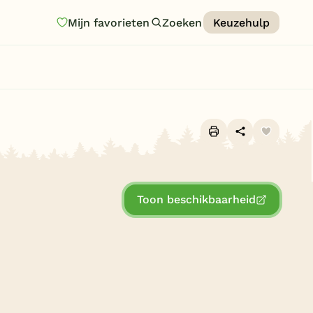
Mijn favorieten
Zoeken
Keuzehulp
Homepage
Last minutes
Top 12 aanbiedingen
Zomervakantie
Alle foto's (10)
Nazomeren
Toon beschikbaarheid
Vakantiehuizen
Vakantiepark keuzehulp
Onze vakantiegidsen
Vakantieparken