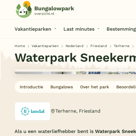
Vakantieparken
Last minutes
Bestemming
Home
Vakantieparken
Nederland
Friesland
Terherne
Waterpark Sneeker
Introductie
Bungalows
Over het park
Beoordel
Terherne, Friesland
Als u een waterliefhebber bent is
Waterpark Snee