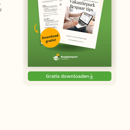
,
U
Gratis downloaden