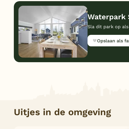
Waterpark 
Sla dit park op als
Opslaan als fa
Uitjes in de omgeving