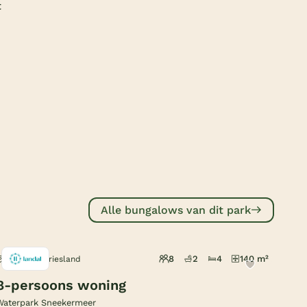
t
Subtropisch zwembad
Overdekt zwembad
Wildwaterbaan
Indoor speeltuin
Alle populaire faciliteiten
Keuzehulp
Bestemmingen
Alle bungalows van dit park
Nederland
Veluwe
8
2
4
140 m²
Terherne, Friesland
Texel
8-persoons woning
Limburg
Waterpark Sneekermeer