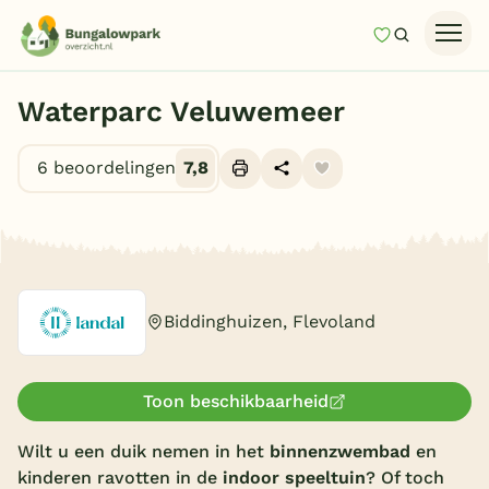
Mijn favori
Zoeken
Homepage
Waterparc Veluwemeer
Last minutes
6 beoordelingen
7,8
Top 12 aanbiedingen
Zomervakantie
Alle foto's (10)
Nazomeren
Vakantiehuizen
Biddinghuizen, Flevoland
Vakantiepark keuzehulp
Onze vakantiegidsen
Toon beschikbaarheid
Vakantieparken
Wilt u een duik nemen in het
binnenzwembad
en
kinderen ravotten in de
indoor speeltuin
? Of toch
Subtropisch zwembad