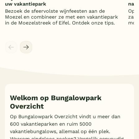
uw vakantiepark
nat
Bezoek de sfeervolste wijnfeesten aan de
Op z
Moezel en combineer ze met een vakantiepark
zand
in de Moezelstreek of Eifel. Ontdek onze tips.
mooi
Welkom op Bungalowpark
Overzicht
Meer inladen
Op Bungalowpark Overzicht vindt u meer dan
600 vakantieparken en ruim 5000
vakantiebungalows, allemaal op één plek.
Waarom eindeloos zoeken? Vergelijk eenvoudig