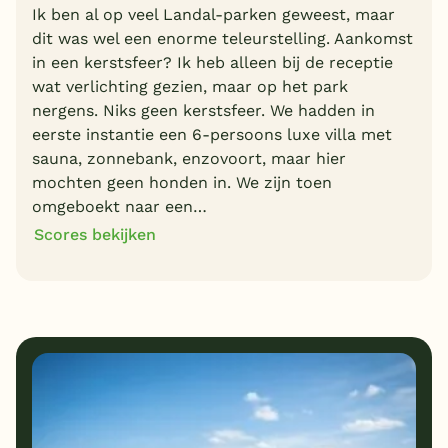
Ik ben al op veel Landal-parken geweest, maar
dit was wel een enorme teleurstelling. Aankomst
in een kerstsfeer? Ik heb alleen bij de receptie
wat verlichting gezien, maar op het park
nergens. Niks geen kerstsfeer. We hadden in
eerste instantie een 6-persoons luxe villa met
sauna, zonnebank, enzovoort, maar hier
mochten geen honden in. We zijn toen
omgeboekt naar een…
Scores bekijken
5
5
Algemene indruk
Ligging
4
3
Eten
Service
1
1
Bungalows
Kindvriendelijk
1
Prijs/kwaliteit