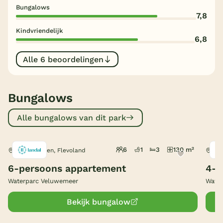
Bungalows
7,8
België
Kindvriendelijk
6,8
Blog
Alle 6 beoordelingen
Onze e-boeken
Bungalows
Alle bungalows van dit park
6
1
3
130 m²
Biddinghuizen, Flevoland
Bid
6-persoons appartement
4-p
Waterparc Veluwemeer
Wate
Bekijk bungalow