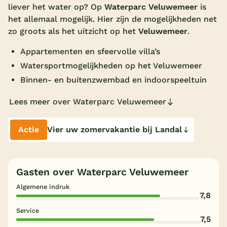
liever het water op? Op
Waterparc Veluwemeer
is
Overdekt zwembad
het allemaal mogelijk. Hier zijn de mogelijkheden net
zo groots als het uitzicht op het
Veluwemeer
.
Wildwaterbaan
Appartementen en sfeervolle villa’s
Indoor speeltuin
Watersportmogelijkheden op het Veluwemeer
Alle populaire faciliteiten
Binnen- en buitenzwembad en indoorspeeltuin
Keuzehulp
Lees meer over Waterparc Veluwemeer
Bestemmingen
Actie
Vier uw zomervakantie bij Landal
Nederland
Veluwe
Gasten over Waterparc Veluwemeer
Texel
Algemene indruk
7,8
Limburg
Service
7,5
Duitsland