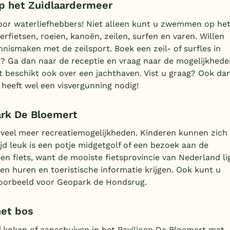
p het Zuidlaardermeer
oor waterliefhebbers! Niet alleen kunt u zwemmen op he
fietsen, roeien, kanoën, zeilen, surfen en varen. Willen
nismaken met de zeilsport. Boek een zeil- of surfles in
e? Ga dan naar de receptie en vraag naar de mogelijkhede
 beschikt ook over een jachthaven. Vist u graag? Ook da
heeft wel een visvergunning nodig!
ark De Bloemert
veel meer recreatiemogelijkheden. Kinderen kunnen zich
tijd leuk is een potje midgetgolf of een bezoek aan de
en fiets, want de mooiste fietsprovincie van Nederland li
tsen huren en toeristische informatie krijgen. Ook kunt u
jvoorbeeld voor Geopark de Hondsrug.
het bos
 koken of aanschuiven in het Paviljoen De Bloemert met