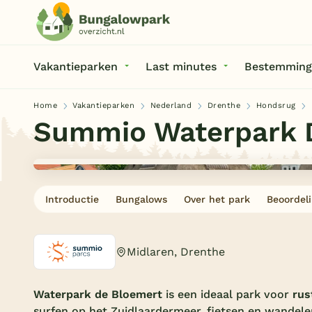
Vakantieparken
Last minutes
Bestemming
Home
Vakantieparken
Nederland
Drenthe
Hondsrug
Summio Waterpark 
Introductie
Bungalows
Over het park
Beoordel
Midlaren, Drenthe
Waterpark de Bloemert
is een ideaal park voor
rus
surfen op het Zuidlaardermeer, fietsen en wandel