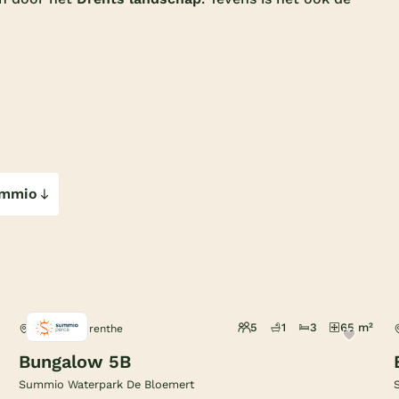
Summio
5
1
3
65 m²
Midlaren, Drenthe
Bungalow 5B
Summio Waterpark De Bloemert