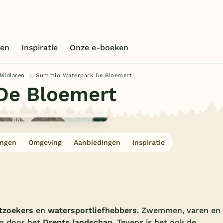
en
Inspiratie
Onze e-boeken
Midlaren
Summio Waterpark De Bloemert
De Bloemert
ingen
Omgeving
Aanbiedingen
Inspiratie
tzoekers
en
watersportliefhebbers
. Zwemmen, varen en
en door het
Drents landschap
. Tevens is het ook de