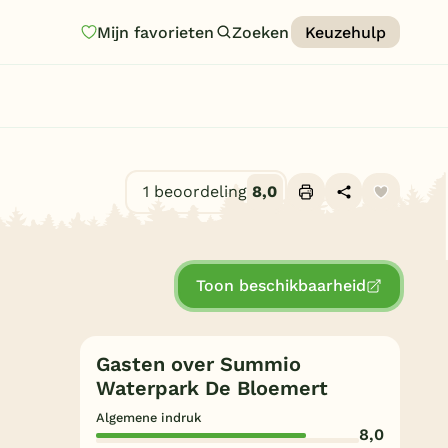
Mijn favorieten
Zoeken
Keuzehulp
Homepage
Last minutes
Top 12 aanbiedingen
1 beoordeling
8,0
Zomervakantie
Alle foto's (9)
Nazomeren
Toon beschikbaarheid
Vakantiehuizen
Vakantiepark keuzehulp
Gasten over Summio
Onze vakantiegidsen
Waterpark De Bloemert
Vakantieparken
Algemene indruk
8,0