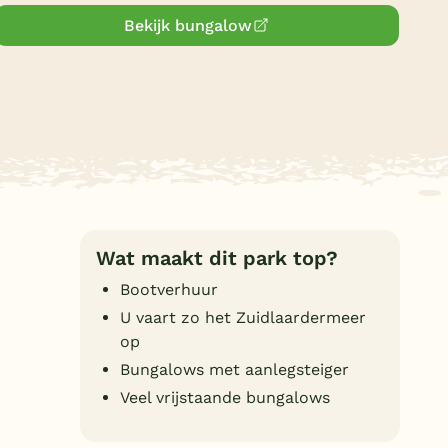
Duitsland
Bekijk bungalow
België
Blog
Onze e-boeken
Wat maakt dit park top?
Bootverhuur
U vaart zo het Zuidlaardermeer
op
Bungalows met aanlegsteiger
Veel vrijstaande bungalows