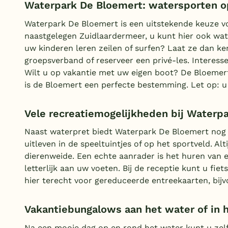
Waterpark De Bloemert: watersporten o
Waterpark De Bloemert is een uitstekende keuze v
naastgelegen Zuidlaardermeer, u kunt hier ook water
uw kinderen leren zeilen of surfen? Laat ze dan ken
groepsverband of reserveer een privé-les. Interess
Wilt u op vakantie met uw eigen boot? De Bloemert
is de Bloemert een perfecte bestemming. Let op: u 
Vele recreatiemogelijkheden bij Waterp
Naast waterpret biedt Waterpark De Bloemert nog 
uitleven in de speeltuintjes of op het sportveld. Al
dierenweide. Een echte aanrader is het huren van e
letterlijk aan uw voeten. Bij de receptie kunt u fie
hier terecht voor gereduceerde entreekaarten, bi
Vakantiebungalows aan het water of in 
Na een mooie dag op en rond het water kunt u zelf