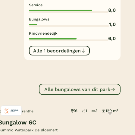
Subtropisch zwembad
Service
8,0
Overdekt zwembad
Bungalows
1,0
Wildwaterbaan
Kindvriendelijk
6,0
Indoor speeltuin
Alle populaire faciliteiten
Alle 1 beoordelingen
Keuzehulp
Bestemmingen
Alle bungalows van dit park
Nederland
Veluwe
6
1
3
120 m²
Midlaren, Drenthe
Texel
Bungalow 6C
Limburg
Summio Waterpark De Bloemert