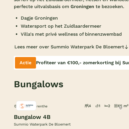
perfecte uitvalsbasis om
Groningen
te bezoeken.
Dagje Groningen
Watersport op het Zuidlaardermeer
Villa's met privé wellness of binnenzwembad
Lees meer over Summio Waterpark De Bloemert
Actie
Profiteer van €100,- zomerkorting bij 
Bungalows
4
1
2
65 m²
Midlaren, Drenthe
Bungalow 4B
Summio Waterpark De Bloemert