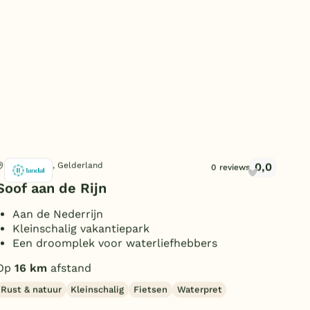
Subtropisch zwembad
Overdekt zwembad
Wildwaterbaan
Indoor speeltuin
Alle populaire faciliteiten
Keuzehulp
0,0
Eck en Wiel, Gelderland
Eck
0 reviews
Soof aan de Rijn
Lan
Bestemmingen
Aan de Nederrijn
G
Nederland
Kleinschalig vakantiepark
R
Een droomplek voor waterliefhebbers
K
Veluwe
Op
16 km
afstand
Op
Texel
Rust & natuur
Kleinschalig
Fietsen
Waterpret
Rus
Limburg