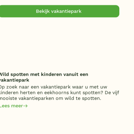
Duitsland
Bekijk vakantiepark
België
Blog
Onze e-boeken
Wild spotten met kinderen vanuit een
Onde
vakantiepark
over
Op zoek naar een vakantiepark waar u met uw
Van 
kinderen herten en eekhoorns kunt spotten? De vijf
kost
mooiste vakantieparken om wild te spotten.
jaa
om 
Lees meer
Lee