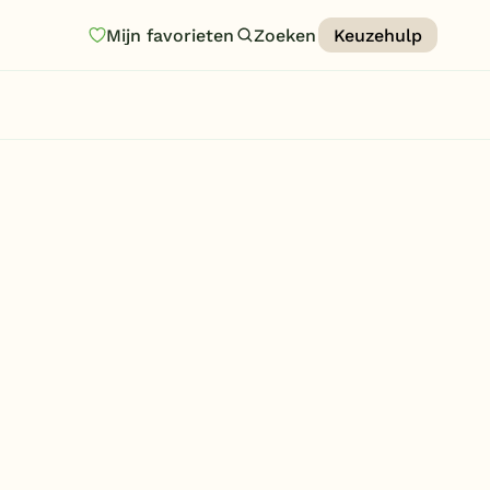
Mijn favorieten
Zoeken
Keuzehulp
Homepage
Last minutes
Top 12 aanbiedingen
Zomervakantie
Nazomeren
Vakantiehuizen
Vakantiepark keuzehulp
Onze vakantiegidsen
Vakantieparken