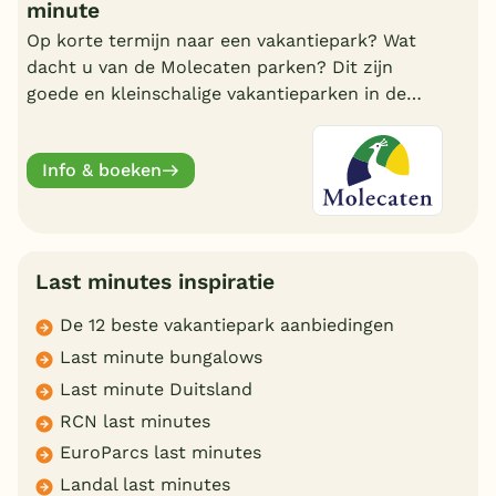
minute
Op korte termijn naar een vakantiepark? Wat
dacht u van de Molecaten parken? Dit zijn
goede en kleinschalige vakantieparken in de
bossen of aan de Hollandse kust. Boek nu één
van de last minutes en geniet van een fijn
Info & boeken
verblijf.
Last minutes inspiratie
De 12 beste vakantiepark aanbiedingen
Last minute bungalows
Last minute Duitsland
RCN last minutes
EuroParcs last minutes
Landal last minutes