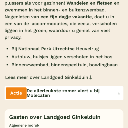
plussers als voor gezinnen!
Wandelen en fietsen
en
Overdekt zwembad
zwemmen in het binnen- en buitenzwembad.
Nagenieten van
een fijn dagje vakantie
, doet u in
Wildwaterbaan
een van de accommodaties, die veelal verscholen
Indoor speeltuin
liggen in het groen, waardoor u geniet van veel
privacy.
Alle populaire faciliteiten
Bij Nationaal Park Utrechtse Heuvelrug
Keuzehulp
Autoluw, huisjes liggen verscholen in het bos
Binnenzwembad, binnenspeeltuin, bowlingbaan
Bestemmingen
Lees meer over Landgoed Ginkelduin
Nederland
De allerleukste zomer viert u bij
Actie
Veluwe
Molecaten
Texel
Gasten over Landgoed Ginkelduin
Limburg
Algemene indruk
Duitsland