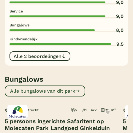
9,0
België
Service
9,0
Blog
Bungalows
8,0
Kindvriendelijk
Onze e-boeken
9,5
Alle 2 beoordelingen
Bungalows
Alle bungalows van dit park
5
1
2
35 m²
Leersum, Utrecht
Lee
5 persoons ingerichte Safaritent op
5 p
Molecaten Park Landgoed Ginkelduin
Mol