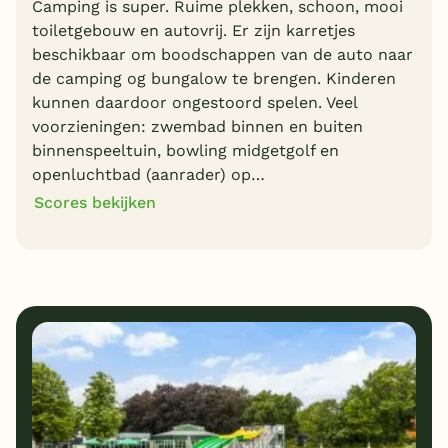
Camping is super. Ruime plekken, schoon, mooi
toiletgebouw en autovrij. Er zijn karretjes
beschikbaar om boodschappen van de auto naar
de camping og bungalow te brengen. Kinderen
kunnen daardoor ongestoord spelen. Veel
voorzieningen: zwembad binnen en buiten
binnenspeeltuin, bowling midgetgolf en
openluchtbad (aanrader) op…
Scores bekijken
8
8
Algemene indruk
Ligging
9
8
Eten
Service
6
9
Bungalows
Kindvriendelijk
10
Prijs/kwaliteit