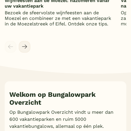
Wijnfeesten aan de Moezel: nazomeren vanaf
Vaka
uw vakantiepark
nat
Bezoek de sfeervolste wijnfeesten aan de
Op z
Moezel en combineer ze met een vakantiepark
zand
in de Moezelstreek of Eifel. Ontdek onze tips.
mooi
Meer inladen
Welkom op Bungalowpark
Overzicht
Op Bungalowpark Overzicht vindt u meer dan
600 vakantieparken en ruim 5000
vakantiebungalows, allemaal op één plek.