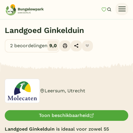
Mijn favori
Zoeken
Homepage
Landgoed Ginkelduin
Last minutes
2 beoordelingen
9,0
Top 12 aanbiedingen
Zomervakantie
Alle foto's (10)
Nazomeren
Vakantiehuizen
Leersum, Utrecht
Vakantiepark keuzehulp
Onze vakantiegidsen
Toon beschikbaarheid
Vakantieparken
Landgoed Ginkelduin
is ideaal voor zowel 55
Subtropisch zwembad