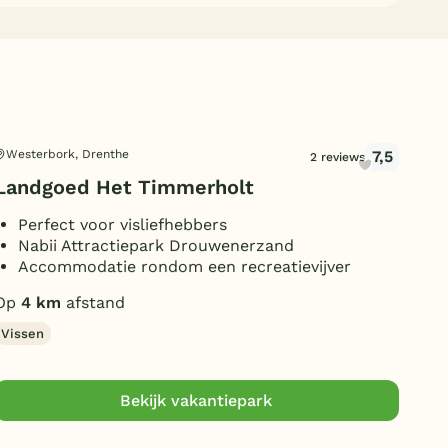
7,5
Westerbork, Drenthe
Wez
2 reviews
Landgoed Het Timmerholt
Mol
Perfect voor visliefhebbers
B
Nabii Attractiepark Drouwenerzand
B
Accommodatie rondom een recreatievijver
K
Op
4 km
afstand
Op
Vissen
Kind
Bekijk vakantiepark