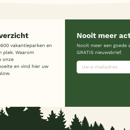
erzicht
Nooit meer ac
 600 vakantieparken en
Nooit meer een goede a
n plek. Waarom
GRATIS nieuwsbrief.
p onze
moeite en vind hier uw
alow.