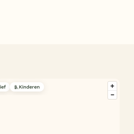
Subtropisch zwembad
Overdekt zwembad
Wildwaterbaan
Indoor speeltuin
Alle populaire faciliteiten
Keuzehulp
Bestemmingen
ief
Kinderen
Nederland
Veluwe
Texel
Limburg