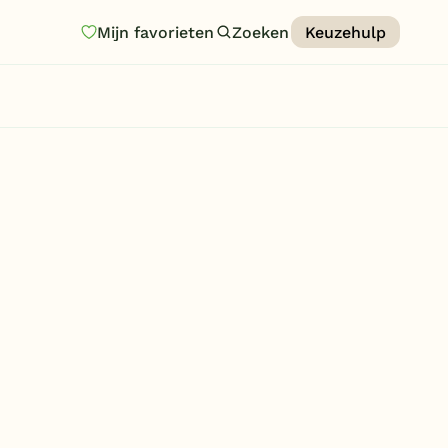
Mijn favorieten
Zoeken
Keuzehulp
Homepage
Last minutes
Top 12 aanbiedingen
Zomervakantie
Nazomeren
Vakantiehuizen
Vakantiepark keuzehulp
Onze vakantiegidsen
Vakantieparken