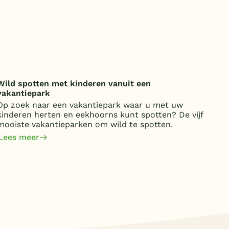
Wild spotten met kinderen vanuit een
Onde
vakantiepark
over
Op zoek naar een vakantiepark waar u met uw
Van 
kinderen herten en eekhoorns kunt spotten? De vijf
kost
mooiste vakantieparken om wild te spotten.
jaa
om 
Lees meer
Lee