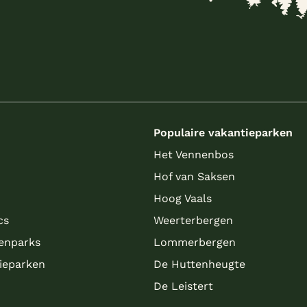
s
Populaire vakantieparken
Het Vennenbos
Hof van Saksen
Hoog Vaals
cs
Weerterbergen
enparks
Lommerbergen
tieparken
De Huttenheugte
De Leistert