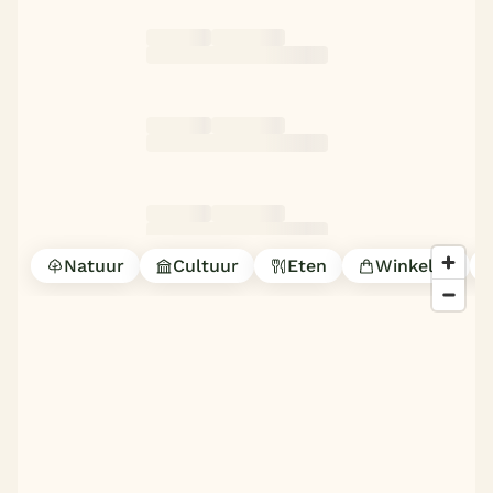
België
Blog
Onze e-boeken
Natuur
Cultuur
Eten
Winkelen