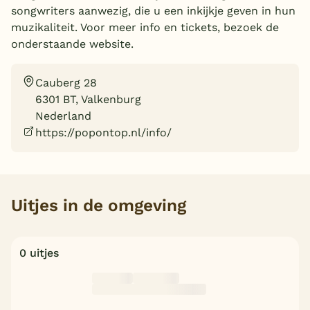
songwriters aanwezig, die u een inkijkje geven in hun
Overdekt zwembad
muzikaliteit. Voor meer info en tickets, bezoek de
onderstaande website.
Wildwaterbaan
Indoor speeltuin
Cauberg 28
Alle populaire faciliteiten
6301 BT, Valkenburg
Nederland
Keuzehulp
https://popontop.nl/info/
Bestemmingen
Uitjes in de omgeving
Nederland
Veluwe
0 uitjes
Texel
Limburg
Duitsland