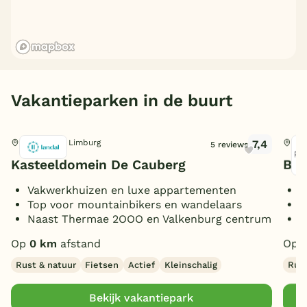
Vakantieparken in de buurt
7,4
Valkenburg, Limburg
Wal
5 reviews
Kasteeldomein De Cauberg
Bun
Vakwerkhuizen en luxe appartementen
D
Top voor mountainbikers en wandelaars
W
Naast Thermae 2OOO en Valkenburg centrum
T
Op
0 km
afstand
Op
Rust & natuur
Fietsen
Actief
Kleinschalig
Rust
Bekijk vakantiepark