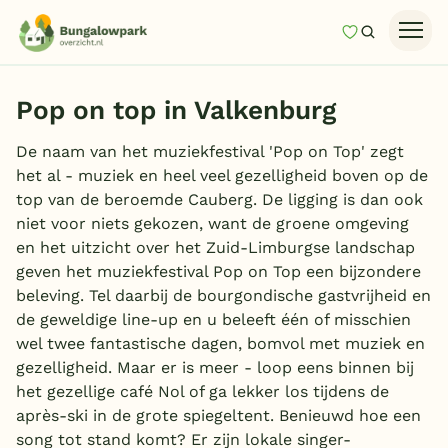
Mijn favori
Zoeken
Homepage
Pop on top in Valkenburg
Last minutes
De naam van het muziekfestival 'Pop on Top' zegt
Top 12 aanbiedingen
het al - muziek en heel veel gezelligheid boven op de
Zomervakantie
top van de beroemde Cauberg. De ligging is dan ook
niet voor niets gekozen, want de groene omgeving
Nazomeren
en het uitzicht over het Zuid-Limburgse landschap
Vakantiehuizen
geven het muziekfestival Pop on Top een bijzondere
beleving. Tel daarbij de bourgondische gastvrijheid en
Vakantiepark keuzehulp
de geweldige line-up en u beleeft één of misschien
wel twee fantastische dagen, bomvol met muziek en
Onze vakantiegidsen
gezelligheid. Maar er is meer - loop eens binnen bij
het gezellige café Nol of ga lekker los tijdens de
Vakantieparken
après-ski in de grote spiegeltent. Benieuwd hoe een
song tot stand komt? Er zijn lokale singer-
Subtropisch zwembad