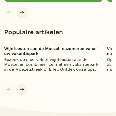
Populaire artikelen
Wijnfeesten aan de Moezel: nazomeren vanaf
Vaka
uw vakantiepark
nat
Bezoek de sfeervolste wijnfeesten aan de
Op z
Moezel en combineer ze met een vakantiepark
zand
in de Moezelstreek of Eifel. Ontdek onze tips.
mooi