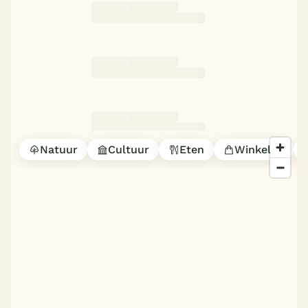
België
Blog
Onze e-boeken
Natuur
Cultuur
Eten
Winkelen