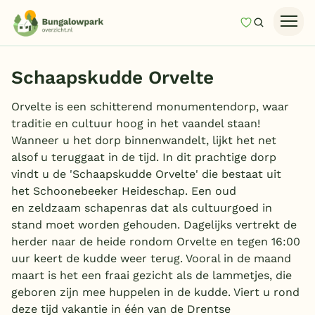
Mijn favori
Zoeken
Homepage
Schaapskudde Orvelte
Last minutes
Orvelte is een schitterend monumentendorp, waar
Top 12 aanbiedingen
traditie en cultuur hoog in het vaandel staan!
Zomervakantie
Wanneer u het dorp binnenwandelt, lijkt het net
alsof u teruggaat in de tijd. In dit prachtige dorp
Nazomeren
vindt u de 'Schaapskudde Orvelte' die bestaat uit
Vakantiehuizen
het Schoonebeeker Heideschap. Een oud
en zeldzaam schapenras dat als cultuurgoed in
Vakantiepark keuzehulp
stand moet worden gehouden. Dagelijks vertrekt de
herder naar de heide rondom Orvelte en tegen 16:00
Onze vakantiegidsen
uur keert de kudde weer terug. Vooral in de maand
maart is het een fraai gezicht als de lammetjes, die
Vakantieparken
geboren zijn mee huppelen in de kudde. Viert u rond
deze tijd vakantie in één van de Drentse
Subtropisch zwembad