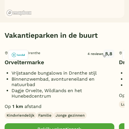
Vakantieparken in de buurt
8,8
Witteveen, Drenthe
Wes
4 reviews
Orveltermarke
Dre
Vrijstaande bungalows in Drenthe stijl
E
Binnenzwembad, avontureneiland en
G
natuurbad
L
Dagje Orvelte, Wildlands en het
Op
Hunebedcentrum
Lux
Op
1 km
afstand
Kindvriendelijk
Familie
Jonge gezinnen