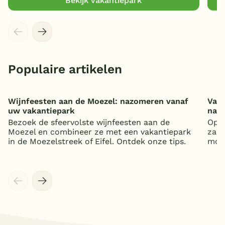
Bekijk vakantiepark
Populaire artikelen
Wijnfeesten aan de Moezel: nazomeren vanaf
Vaka
uw vakantiepark
nat
Bezoek de sfeervolste wijnfeesten aan de
Op z
Moezel en combineer ze met een vakantiepark
zand
in de Moezelstreek of Eifel. Ontdek onze tips.
mooi