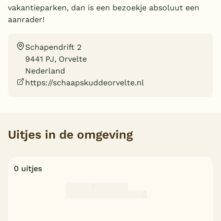
vakantieparken, dan is een bezoekje absoluut een
Overdekt zwembad
aanrader!
Wildwaterbaan
Schapendrift 2
Indoor speeltuin
9441 PJ, Orvelte
Alle populaire faciliteiten
Nederland
https://schaapskuddeorvelte.nl
Keuzehulp
Bestemmingen
Uitjes in de omgeving
Nederland
Veluwe
0 uitjes
Texel
Limburg
Duitsland