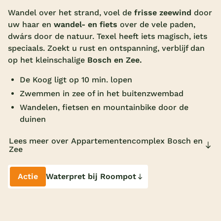
Wandel over het strand, voel de
frisse zeewind
door
Overdekt zwembad
uw haar en
wandel- en fiets
over de vele paden,
Wildwaterbaan
dwárs door de natuur. Texel heeft iets magisch, iets
speciaals. Zoekt u rust en ontspanning, verblijf dan
Indoor speeltuin
op het kleinschalige
Bosch en Zee.
Alle populaire faciliteiten
De Koog ligt op 10 min. lopen
Zwemmen in zee of in het buitenzwembad
Keuzehulp
Wandelen, fietsen en mountainbike door de
duinen
Bestemmingen
Lees meer over Appartementencomplex Bosch en
Nederland
Zee
Veluwe
Actie
Waterpret bij Roompot
Texel
Limburg
Duitsland