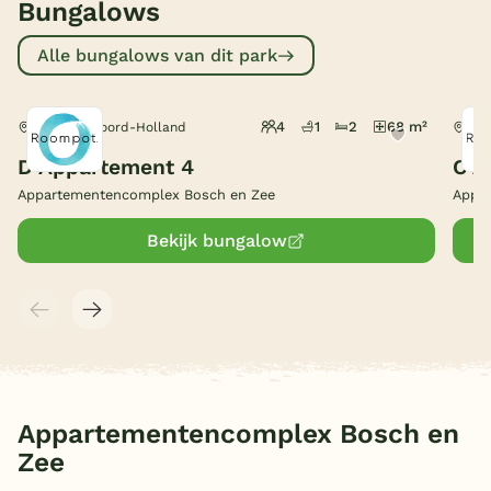
Bungalows
België
Alle bungalows van dit park
Blog
4
1
2
68 m²
De Koog, Noord-Holland
De 
Onze e-boeken
D Appartement 4
C A
Appartementencomplex Bosch en Zee
Appa
Bekijk bungalow
Appartementencomplex Bosch en
Zee