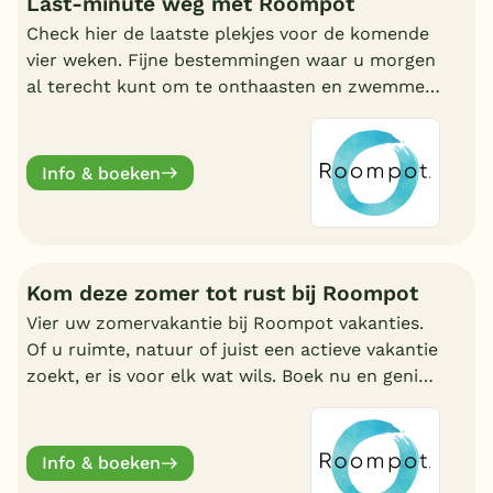
Last-minute weg met Roompot
Check hier de laatste plekjes voor de komende
vier weken. Fijne bestemmingen waar u morgen
al terecht kunt om te onthaasten en zwemmen.
Wat uw reden ook is, bij Roompot zit u goed.
Info & boeken
Kom deze zomer tot rust bij Roompot
Vier uw zomervakantie bij Roompot vakanties.
Of u ruimte, natuur of juist een actieve vakantie
zoekt, er is voor elk wat wils. Boek nu en geniet
deze zomervakantie van een welverdiende
break.
Info & boeken