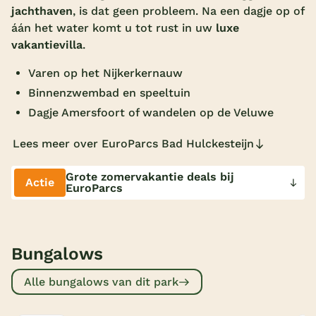
jachthaven
, is dat geen probleem. Na een dagje op of
Overdekt zwembad
áán het water komt u tot rust in uw
luxe
vakantievilla
.
Wildwaterbaan
Varen op het Nijkerkernauw
Indoor speeltuin
Binnenzwembad en speeltuin
Alle populaire faciliteiten
Dagje Amersfoort of wandelen op de Veluwe
Keuzehulp
Lees meer over EuroParcs Bad Hulckesteijn
Bestemmingen
Grote zomervakantie deals bij
Actie
EuroParcs
Nederland
Veluwe
Bungalows
Texel
Alle bungalows van dit park
Limburg
Duitsland