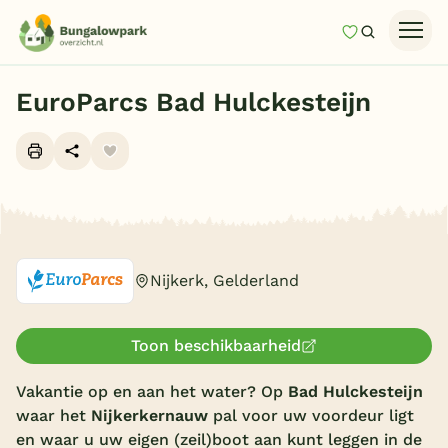
Mijn favori
Zoeken
Homepage
EuroParcs Bad Hulckesteijn
Last minutes
Top 12 aanbiedingen
Zomervakantie
Alle foto's (10)
Nazomeren
Vakantiehuizen
Nijkerk, Gelderland
Vakantiepark keuzehulp
Onze vakantiegidsen
Toon beschikbaarheid
Vakantie op en aan het water? Op
Bad Hulckesteijn
Vakantieparken
waar het
Nijkerkernauw
pal voor uw voordeur ligt
Subtropisch zwembad
en waar u uw eigen (zeil)boot aan kunt leggen in de