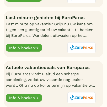
Last minute genieten bij EuroParcs
Last minute op vakantie? Grijp nu uw kans om
tegen een gunstig tarief uw vakantie te boeken
bij EuroParcs. Wandelen, uitwaaien op het
strand, zwemmen en nadien genieten in uw
eigen bungalow
Info & boeken
Actuele vakantiedeals van Europarcs
Bij EuroParcs vindt u altijd een scherpe
aanbieding, zodat uw vakantie nóg leuker
wordt. Of u nu op korte termijn op vakantie wilt
of liever vroeg boekt, EuroParcs heeft altijd
actuele vakantiedeals.
Info & boeken