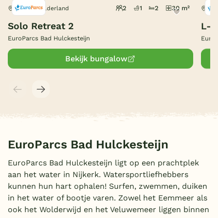
2
1
2
30 m²
Nijkerk, Gelderland
Nij
België
Solo Retreat 2
L-C
EuroParcs Bad Hulckesteijn
EuroP
Blog
Bekijk bungalow
Onze e-boeken
EuroParcs Bad Hulckesteijn
EuroParcs Bad Hulckesteijn ligt op een prachtplek
aan het water in Nijkerk. Watersportliefhebbers
kunnen hun hart ophalen! Surfen, zwemmen, duiken
in het water of bootje varen. Zowel het Eemmeer als
ook het Wolderwijd en het Veluwemeer liggen binnen