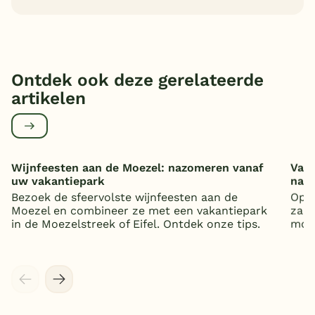
Ontdek ook deze gerelateerde
artikelen
Wijnfeesten aan de Moezel: nazomeren vanaf
Vaka
uw vakantiepark
nat
Bezoek de sfeervolste wijnfeesten aan de
Op z
Moezel en combineer ze met een vakantiepark
zand
in de Moezelstreek of Eifel. Ontdek onze tips.
mooi