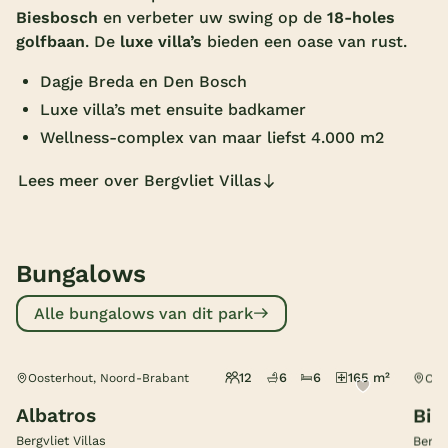
Biesbosch
en verbeter uw swing op de
18-holes
Overdekt zwembad
golfbaan
. De
luxe villa’s
bieden een oase van rust.
Wildwaterbaan
Dagje Breda en Den Bosch
Indoor speeltuin
Luxe villa’s met ensuite badkamer
Wellness-complex van maar liefst 4.000 m2
Alle populaire faciliteiten
Lees meer over Bergvliet Villas
Keuzehulp
Bestemmingen
Bungalows
Nederland
Alle bungalows van dit park
Veluwe
Texel
12
6
6
165 m²
Oosterhout, Noord-Brabant
Oos
Limburg
Albatros
Bir
Bergvliet Villas
Bergvl
Duitsland