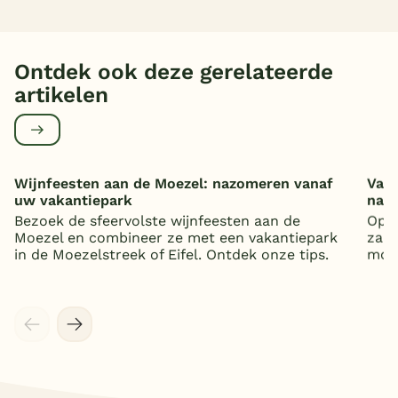
Ontdek ook deze gerelateerde
artikelen
Wijnfeesten aan de Moezel: nazomeren vanaf
Vaka
uw vakantiepark
nat
Bezoek de sfeervolste wijnfeesten aan de
Op z
Moezel en combineer ze met een vakantiepark
zand
in de Moezelstreek of Eifel. Ontdek onze tips.
mooi