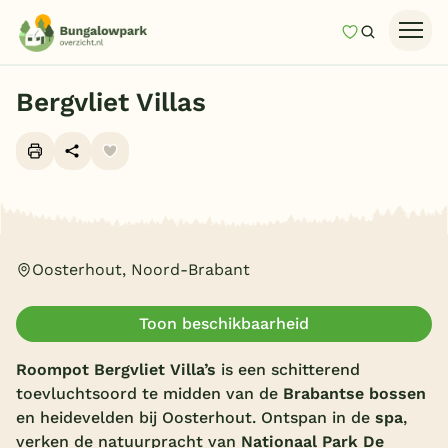
Mijn favori
Zoeken
Homepage
Bergvliet Villas
Last minutes
Top 12 aanbiedingen
Zomervakantie
Alle foto's (10)
Nazomeren
Oosterhout, Noord-Brabant
Vakantiehuizen
Vakantiepark keuzehulp
Toon beschikbaarheid
Onze vakantiegidsen
Roompot Bergvliet Villa’s
is een schitterend
Vakantieparken
toevluchtsoord te midden van de
Brabantse bossen
en heidevelden bij Oosterhout. Ontspan in de
spa
,
Subtropisch zwembad
verken de natuurpracht van
Nationaal Park De