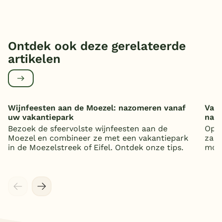
Ontdek ook deze gerelateerde
artikelen
Wijnfeesten aan de Moezel: nazomeren vanaf
Vaka
uw vakantiepark
nat
Bezoek de sfeervolste wijnfeesten aan de
Op z
Moezel en combineer ze met een vakantiepark
zand
in de Moezelstreek of Eifel. Ontdek onze tips.
mooi