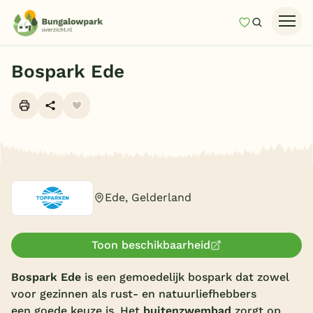
Mijn favori
Zoeken
Homepage
Bospark Ede
Last minutes
Top 12 aanbiedingen
Zomervakantie
Alle foto's (10)
Nazomeren
Vakantiehuizen
Ede, Gelderland
Vakantiepark keuzehulp
Onze vakantiegidsen
Toon beschikbaarheid
Vakantieparken
Bospark Ede
is een gemoedelijk bospark
dat zowel
voor gezinnen als rust- en natuurliefhebbers
Subtropisch zwembad
een goede keuze is. Het
buitenzwembad
zorgt op