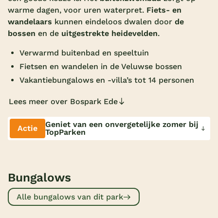
warme dagen, voor uren waterpret.
Fiets- en
Overdekt zwembad
wandelaars
kunnen eindeloos dwalen door
de
Wildwaterbaan
bossen
en de
uitgestrekte heidevelden
.
Indoor speeltuin
Verwarmd buitenbad en speeltuin
Fietsen en wandelen in de Veluwse bossen
Alle populaire faciliteiten
Vakantiebungalows en -villa’s tot 14 personen
Keuzehulp
Lees meer over Bospark Ede
Bestemmingen
Geniet van een onvergetelijke zomer bij
Actie
TopParken
Nederland
Veluwe
Bungalows
Texel
Alle bungalows van dit park
Limburg
Duitsland