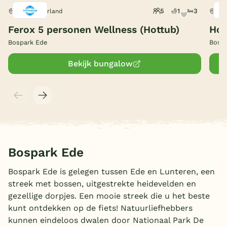
5
1
3
Ede, Gelderland
Ede
België
Ferox 5 personen Wellness (Hottub)
Hol
Blog
Bospark Ede
Bospa
Bekijk bungalow
Onze e-boeken
Bospark Ede
Bospark Ede is gelegen tussen Ede en Lunteren, een
streek met bossen, uitgestrekte heidevelden en
gezellige dorpjes. Een mooie streek die u het beste
kunt ontdekken op de fiets! Natuurliefhebbers
kunnen eindeloos dwalen door Nationaal Park De