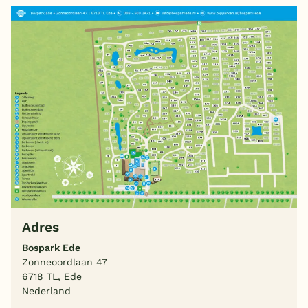
Adres
Bospark Ede
Zonneoordlaan 47
6718 TL, Ede
Nederland