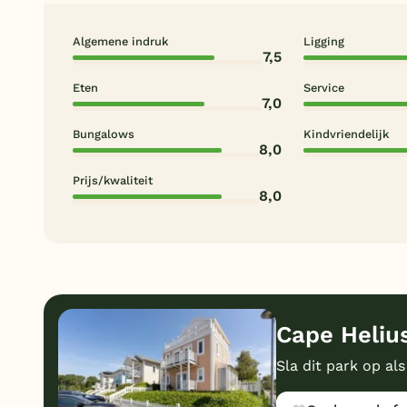
Algemene indruk
Ligging
7,5
Eten
Service
7,0
Bungalows
Kindvriendelijk
8,0
Prijs/kwaliteit
8,0
Cape Helius
Sla dit park op als