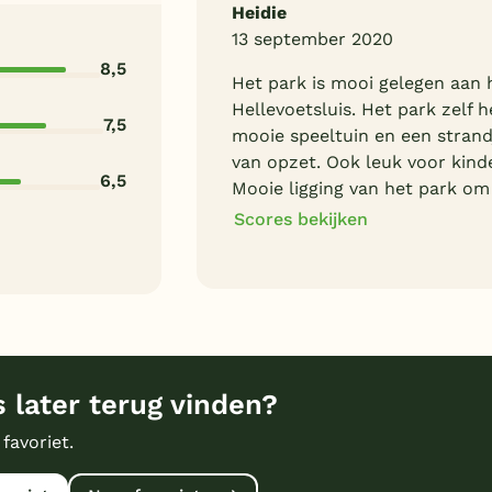
Heidie
13 september 2020
8,5
Het park is mooi gelegen aan 
Hellevoetsluis. Het park zelf h
7,5
mooie speeltuin en een strand
van opzet. Ook leuk voor kinde
6,5
Mooie ligging van het park o
Scores bekijken
8
Algemene indruk
7
Eten
8
Bungalows
 later terug vinden?
8
Prijs/kwaliteit
 favoriet.