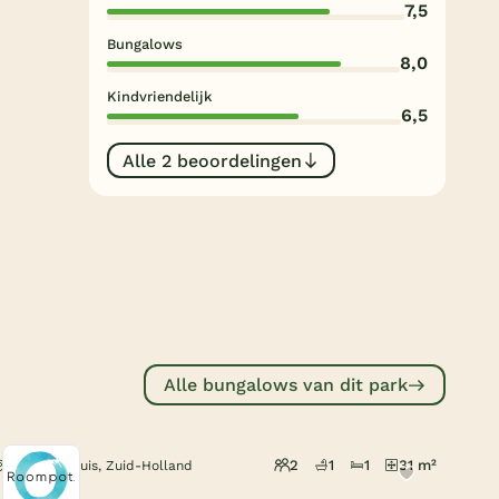
7,5
Subtropisch zwembad
Bungalows
Overdekt zwembad
8,0
Kindvriendelijk
Wildwaterbaan
6,5
Indoor speeltuin
Alle 2 beoordelingen
Alle populaire faciliteiten
Keuzehulp
Bestemmingen
Nederland
Alle bungalows van dit park
Veluwe
Texel
2
1
1
31 m²
Hellevoetsluis, Zuid-Holland
Limburg