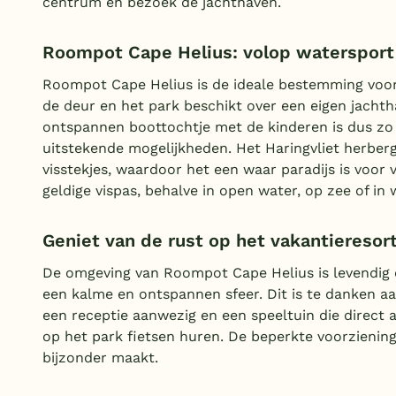
centrum en bezoek de jachthaven.
Roompot Cape Helius: volop watersport
Roompot Cape Helius is de ideale bestemming voor w
de deur en het park beschikt over een eigen jacht
ontspannen boottochtje met de kinderen is dus zo g
uitstekende mogelijkheden. Het Haringvliet herbergt
visstekjes, waardoor het een waar paradijs is voor v
geldige vispas, behalve in open water, op zee of in
Geniet van de rust op het vakantieresor
De omgeving van Roompot Cape Helius is levendig en
een kalme en ontspannen sfeer. Dit is te danken aa
een receptie aanwezig en een speeltuin die direct a
op het park fietsen huren. De beperkte voorziening
bijzonder maakt.