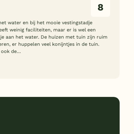
8
het water en bij het mooie vestingstadje
eeft weinig faciliteiten, maar er is wel een
je aan het water. De huizen met tuin zijn ruim
ren, er huppelen veel konijntjes in de tuin.
m ook de…
8
Ligging
7
Service
7
Kindvriendelijk