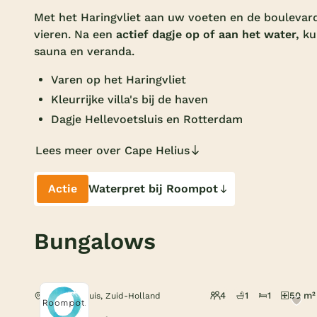
Met het Haringvliet aan uw voeten en de boulevar
vieren. Na een
actief dagje op of aan het water,
kun
sauna en veranda.
Varen op het Haringvliet
Kleurrijke villa's bij de haven
Dagje Hellevoetsluis en Rotterdam
Lees meer over Cape Helius
Actie
Waterpret bij Roompot
Bungalows
4
1
1
50 m²
Hellevoetsluis, Zuid-Holland