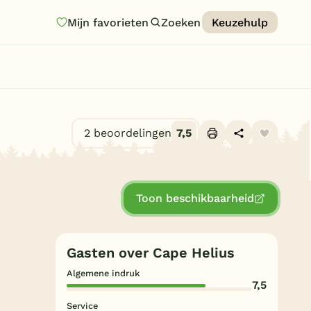
Mijn favorieten
Zoeken
Keuzehulp
Homepage
Last minutes
Top 12 aanbiedingen
2 beoordelingen
7,5
Zomervakantie
Alle foto's (10)
Nazomeren
Toon beschikbaarheid
Vakantiehuizen
Vakantiepark keuzehulp
Gasten over Cape Helius
Onze vakantiegidsen
Algemene indruk
7,5
Vakantieparken
Service