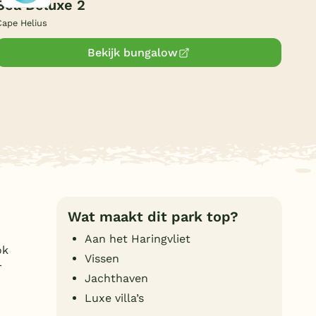
Sea Deluxe 2
Duitsland
Cape Helius
België
Bekijk bungalow
Blog
Onze e-boeken
Wat maakt dit park top?
Aan het Haringvliet
ok
Vissen
r
Jachthaven
Luxe villa’s