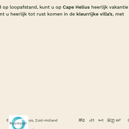
d op loopafstand, kunt u op
Cape Helius
heerlijk vakantie
t u heerlijk tot rust komen in de
kleurrijke villa’s
, met
2
1
1
31 m²
Hellevoetsluis, Zuid-Holland