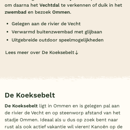
om daarna het
Vechtdal
te verkennen of duik in het
Overdekt zwembad
zwembad
en bezoek
Ommen
.
Wildwaterbaan
Gelegen aan de rivier de Vecht
Indoor speeltuin
Verwarmd buitenzwembad met glijbaan
Uitgebreide outdoor speelmogelijkheden
Alle populaire faciliteiten
Lees meer over De Koeksebelt
Keuzehulp
Bestemmingen
Nederland
De Koeksebelt
Veluwe
De Koeksebelt
ligt in Ommen en is gelegen pal aan
Texel
de rivier de Vecht en op steenworp afstand van het
Limburg
stadje Ommen. Ideaal als u dus op zoek bent naar
rust als ook actief vakantie wil vieren! Kanoën op de
Duitsland