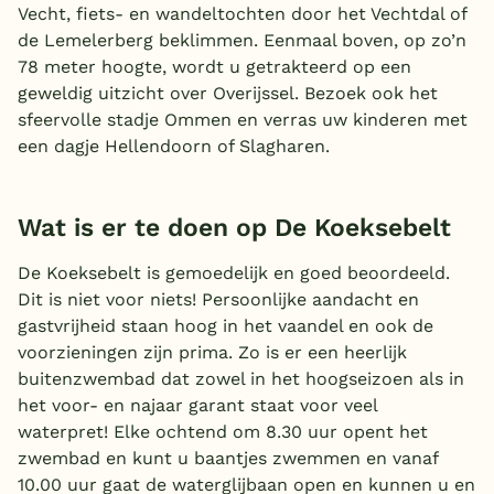
Vecht, fiets- en wandeltochten door het Vechtdal of
België
de Lemelerberg beklimmen. Eenmaal boven, op zo’n
78 meter hoogte, wordt u getrakteerd op een
Blog
geweldig uitzicht over Overijssel. Bezoek ook het
sfeervolle stadje Ommen en verras uw kinderen met
een dagje Hellendoorn of Slagharen.
Onze e-boeken
Wat is er te doen op De Koeksebelt
De Koeksebelt is gemoedelijk en goed beoordeeld.
Dit is niet voor niets! Persoonlijke aandacht en
gastvrijheid staan hoog in het vaandel en ook de
voorzieningen zijn prima. Zo is er een heerlijk
buitenzwembad dat zowel in het hoogseizoen als in
het voor- en najaar garant staat voor veel
waterpret! Elke ochtend om 8.30 uur opent het
zwembad en kunt u baantjes zwemmen en vanaf
10.00 uur gaat de waterglijbaan open en kunnen u en