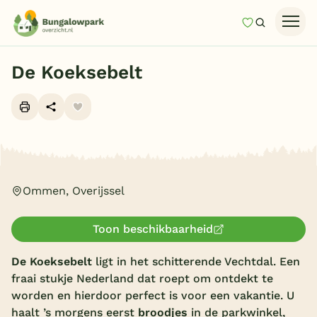
Mijn favori
Zoeken
Homepage
De Koeksebelt
Last minutes
Top 12 aanbiedingen
Zomervakantie
Alle foto's (11)
Nazomeren
Ommen, Overijssel
Vakantiehuizen
Vakantiepark keuzehulp
Toon beschikbaarheid
Onze vakantiegidsen
De Koeksebelt
ligt in het schitterende Vechtdal. Een
Vakantieparken
fraai stukje Nederland dat roept om ontdekt te
worden en hierdoor perfect is voor een vakantie. U
Subtropisch zwembad
haalt ’s morgens eerst
broodjes
in de parkwinkel,