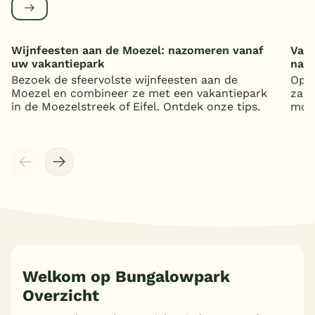
Wijnfeesten aan de Moezel: nazomeren vanaf
Vaka
uw vakantiepark
nat
Bezoek de sfeervolste wijnfeesten aan de
Op z
Moezel en combineer ze met een vakantiepark
zand
in de Moezelstreek of Eifel. Ontdek onze tips.
mooi
Welkom op Bungalowpark
Overzicht