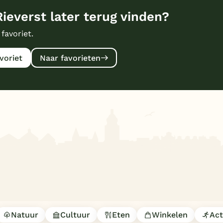
ieverst later terug vinden?
 favoriet.
voriet
Naar favorieten
Natuur
Cultuur
Eten
Winkelen
Act