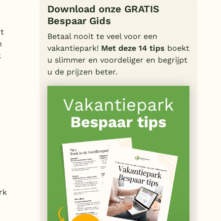
Download onze GRATIS
Duitsland
Bespaar Gids
België
t
Betaal nooit te veel voor een
n
vakantiepark!
Met deze 14 tips
boekt
Blog
k
u slimmer en voordeliger en begrijpt
u de prijzen beter.
Onze e-boeken
rk