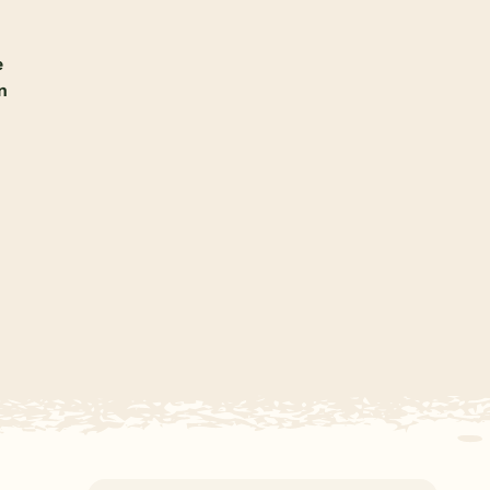
Subtropisch zwembad
Overdekt zwembad
e
n
Wildwaterbaan
Indoor speeltuin
Alle populaire faciliteiten
Keuzehulp
Bestemmingen
Nederland
Veluwe
Texel
Limburg