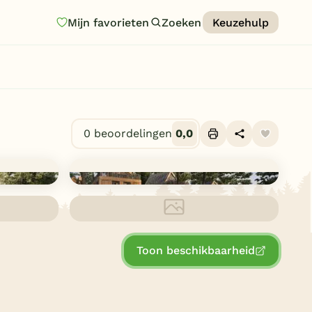
Mijn favorieten
Zoeken
Keuzehulp
Homepage
Last minutes
Top 12 aanbiedingen
0 beoordelingen
0,0
Zomervakantie
Nazomeren
Vakantiehuizen
Vakantiepark keuzehulp
Toon beschikbaarheid
Onze vakantiegidsen
Vakantieparken