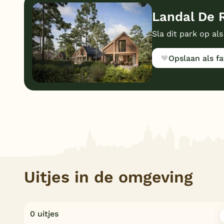
Landal De R
Sla dit park op als
Opslaan als fa
Uitjes in de omgeving
0 uitjes