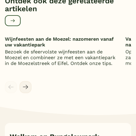
Ontdek ook deze gerelateerde
artikelen
Wijnfeesten aan de Moezel: nazomeren vanaf
Vaka
uw vakantiepark
nat
Bezoek de sfeervolste wijnfeesten aan de
Op z
Moezel en combineer ze met een vakantiepark
zand
in de Moezelstreek of Eifel. Ontdek onze tips.
mooi