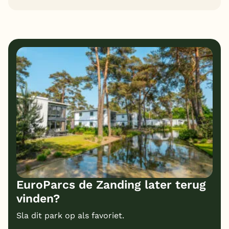
8
9
Algemene indruk
Ligging
6
6
Eten
Service
7
8
Bungalows
Kindvriendelijk
7
Prijs/kwaliteit
EuroParcs de Zanding later terug
vinden?
Sla dit park op als favoriet.