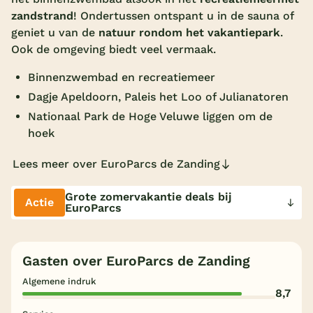
zandstrand
! Ondertussen ontspant u in de sauna of
Overdekt zwembad
geniet u van de
natuur rondom het vakantiepark
.
Wildwaterbaan
Ook de omgeving biedt veel vermaak.
Indoor speeltuin
Binnenzwembad en recreatiemeer
Dagje Apeldoorn, Paleis het Loo of Julianatoren
Alle populaire faciliteiten
Nationaal Park de Hoge Veluwe liggen om de
Keuzehulp
hoek
Lees meer over EuroParcs de Zanding
Bestemmingen
Grote zomervakantie deals bij
Actie
Nederland
EuroParcs
Veluwe
Texel
Gasten over EuroParcs de Zanding
Algemene indruk
Limburg
8,7
Duitsland