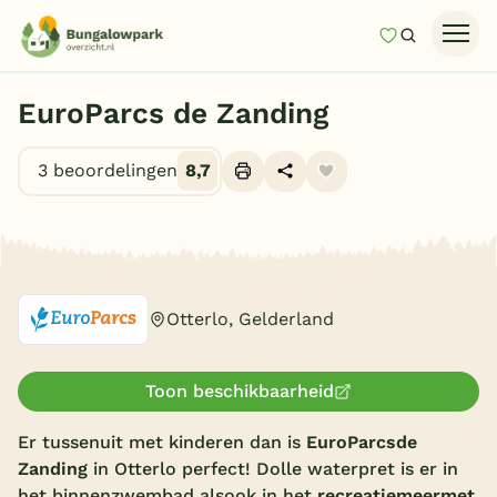
Mijn favori
Zoeken
Homepage
EuroParcs de Zanding
Last minutes
3 beoordelingen
8,7
Top 12 aanbiedingen
Zomervakantie
Alle foto's (10)
Nazomeren
Vakantiehuizen
Otterlo, Gelderland
Vakantiepark keuzehulp
Onze vakantiegidsen
Toon beschikbaarheid
Vakantieparken
Er tussenuit met kinderen dan is
EuroParcs
de
Zanding
in Otterlo perfect! Dolle waterpret is er in
Subtropisch zwembad
het binnenzwembad alsook in het
recreatiemeer
met