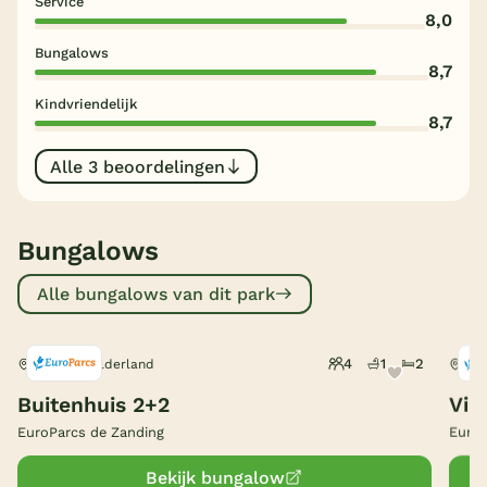
Service
8,0
België
Bungalows
8,7
Blog
Kindvriendelijk
8,7
Onze e-boeken
Alle 3 beoordelingen
Bungalows
Alle bungalows van dit park
4
1
2
Otterlo, Gelderland
Ott
Buitenhuis 2+2
Vil
EuroParcs de Zanding
EuroP
Bekijk bungalow