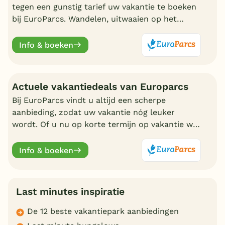
tegen een gunstig tarief uw vakantie te boeken
bij EuroParcs. Wandelen, uitwaaien op het
strand, zwemmen en nadien genieten in uw
eigen bungalow
Info & boeken
Actuele vakantiedeals van Europarcs
Bij EuroParcs vindt u altijd een scherpe
aanbieding, zodat uw vakantie nóg leuker
wordt. Of u nu op korte termijn op vakantie wilt
of liever vroeg boekt, EuroParcs heeft altijd
actuele vakantiedeals.
Info & boeken
Last minutes inspiratie
De 12 beste vakantiepark aanbiedingen