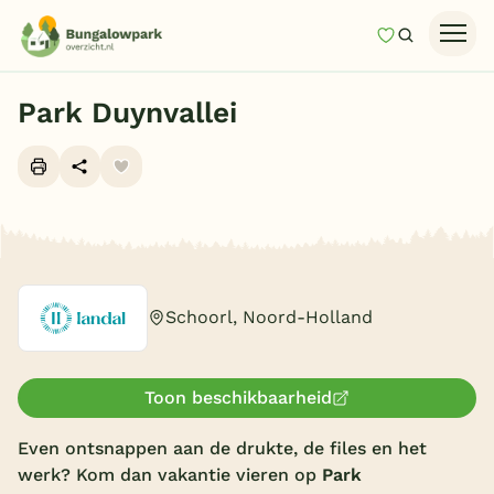
Mijn favori
Zoeken
Homepage
Park Duynvallei
Last minutes
Top 12 aanbiedingen
Zomervakantie
Alle foto's (7)
Nazomeren
Vakantiehuizen
Schoorl, Noord-Holland
Vakantiepark keuzehulp
Onze vakantiegidsen
Toon beschikbaarheid
Vakantieparken
Even ontsnappen aan de drukte, de files en het
werk? Kom dan vakantie vieren op
Park
Subtropisch zwembad