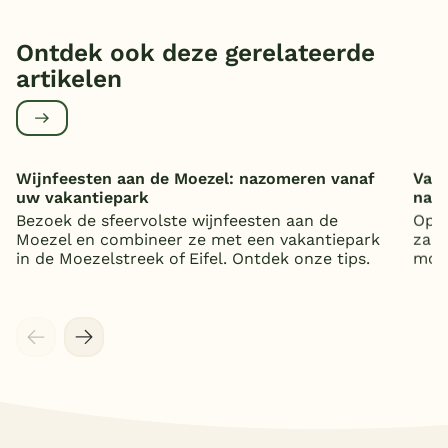
Ontdek ook deze gerelateerde
artikelen
Wijnfeesten aan de Moezel: nazomeren vanaf
Vaka
uw vakantiepark
nat
Bezoek de sfeervolste wijnfeesten aan de
Op z
Moezel en combineer ze met een vakantiepark
zand
in de Moezelstreek of Eifel. Ontdek onze tips.
mooi