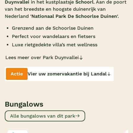
Duynvallei
in het kustplaatsje
Schoorl
. Aan de poort
Overdekt zwembad
van het breedste en hoogste duinenrijk van
Nederland ‘
Nationaal Park De Schoorlse Duinen
‘.
Wildwaterbaan
Grenzend aan de Schoorlse Duinen
Indoor speeltuin
Perfect voor wandelaars en fietsers
Alle populaire faciliteiten
Luxe rietgedekte villa’s met wellness
Keuzehulp
Lees meer over Park Duynvallei
Bestemmingen
Actie
Vier uw zomervakantie bij Landal
Nederland
Veluwe
Bungalows
Texel
Alle bungalows van dit park
Limburg
Duitsland