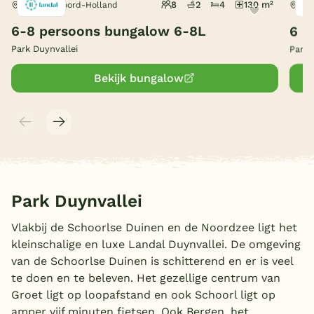
8
2
4
130 m²
Schoorl, Noord-Holland
Sch
België
6-8 persoons bungalow 6-8L
6 p
Park Duynvallei
Park 
Blog
Bekijk bungalow
Onze e-boeken
Park Duynvallei
Vlakbij de Schoorlse Duinen en de Noordzee ligt het
kleinschalige en luxe Landal Duynvallei. De omgeving
van de Schoorlse Duinen is schitterend en er is veel
te doen en te beleven. Het gezellige centrum van
Groet ligt op loopafstand en ook Schoorl ligt op
amper vijf minuten fietsen. Ook Bergen, het