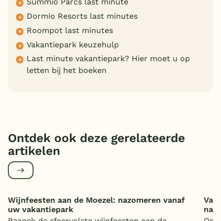
Summio Parcs last minute
Dormio Resorts last minutes
Roompot last minutes
Vakantiepark keuzehulp
Last minute vakantiepark? Hier moet u op
letten bij het boeken
Ontdek ook deze gerelateerde
artikelen
Wijnfeesten aan de Moezel: nazomeren vanaf
Vaka
uw vakantiepark
nat
Bezoek de sfeervolste wijnfeesten aan de
Op z