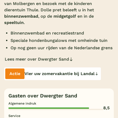
van Molbergen en bezoek met de kinderen
Overdekt zwembad
dierentuin Thule. Dolle pret beleeft u in het
binnenzwembad
, op de
midgetgolf
en in de
Wildwaterbaan
speeltuin
.
Indoor speeltuin
Binnenzwembad en recreatiestrand
Alle populaire faciliteiten
Speciale hondenbungalows met omheinde tuin
Op nog geen uur rijden van de Nederlandse grens
Keuzehulp
Lees meer over Dwergter Sand
Bestemmingen
Actie
Vier uw zomervakantie bij Landal
Nederland
Veluwe
Gasten over Dwergter Sand
Texel
Algemene indruk
Limburg
8,5
Service
Duitsland