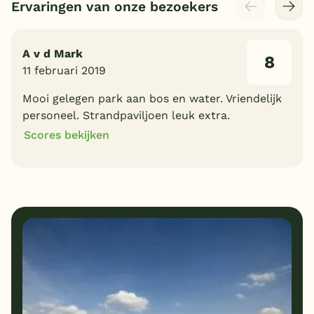
Ervaringen van onze bezoekers
A v d Mark
8
11 februari 2019
Mooi gelegen park aan bos en water. Vriendelijk
personeel. Strandpaviljoen leuk extra.
Scores bekijken
8
8
Algemene indruk
Ligging
8
8
Eten
Service
7
8
Bungalows
Kindvriendelijk
8
Prijs/kwaliteit