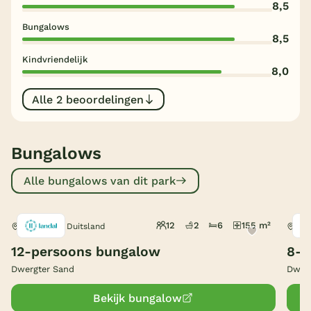
8,5
België
Bungalows
8,5
Blog
Kindvriendelijk
8,0
Onze e-boeken
Alle 2 beoordelingen
Bungalows
Alle bungalows van dit park
12
2
6
155 m²
Molbergen, Duitsland
Mol
12-persoons bungalow
8-p
Dwergter Sand
Dwerg
Bekijk bungalow