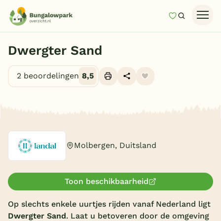
Mijn favori
Zoeken
Homepage
Dwergter Sand
Last minutes
2 beoordelingen
8,5
Top 12 aanbiedingen
Zomervakantie
Alle foto's (10)
Nazomeren
Vakantiehuizen
Molbergen, Duitsland
Vakantiepark keuzehulp
Onze vakantiegidsen
Toon beschikbaarheid
Vakantieparken
Op slechts enkele uurtjes rijden vanaf Nederland ligt
Dwergter Sand
. Laat u betoveren door de omgeving
Subtropisch zwembad