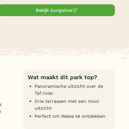
Duitsland
Bekijk bungalow
België
Blog
Onze e-boeken
Wat maakt dit park top?
Panoramische uitzicht over de
Taf rivier
Drie terrassen met een mooi
s
uitzicht
n
Perfect om Wales te ontdekken