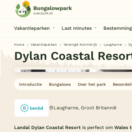
Vakantieparken
Last minutes
Bestemming
Home
Vakantieparken
Verenigd Koninkrijk
Laugharne
Dy
Dylan Coastal Resor
Introductie
Bungalows
Over het park
Beoordel
Laugharne, Groot Britannië
Landal Dylan Coastal Resort
is perfect om
Wales 