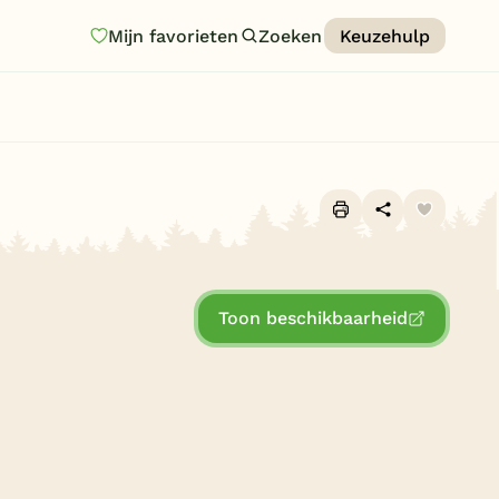
Mijn favorieten
Zoeken
Keuzehulp
Homepage
Last minutes
Top 12 aanbiedingen
Zomervakantie
Alle foto's (9)
Nazomeren
Toon beschikbaarheid
Vakantiehuizen
Vakantiepark keuzehulp
Onze vakantiegidsen
Vakantieparken
u