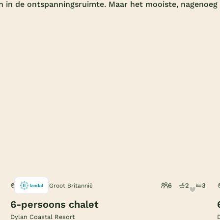
 en in de ontspanningsruimte. Maar het mooiste, nagenoeg
6
2
3
Laugharne, Groot Britannië
6-persoons chalet
Dylan Coastal Resort