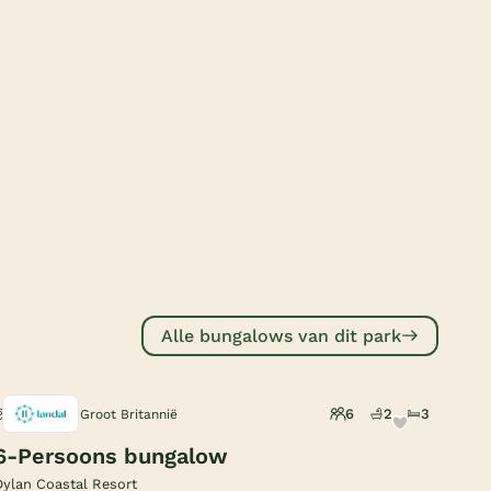
Subtropisch zwembad
Overdekt zwembad
Wildwaterbaan
Indoor speeltuin
Alle populaire faciliteiten
Keuzehulp
Bestemmingen
Alle bungalows van dit park
Nederland
Veluwe
6
2
3
Laugharne, Groot Britannië
Texel
6-Persoons bungalow
Limburg
Dylan Coastal Resort