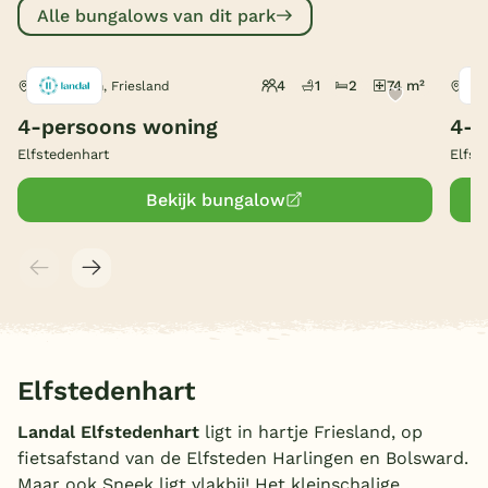
Alle bungalows van dit park
België
4
1
2
74 m²
Witmarsum, Friesland
Wit
Blog
4-persoons woning
4-p
Onze e-boeken
Elfstedenhart
Elfst
Bekijk bungalow
Elfstedenhart
Landal Elfstedenhart
ligt in hartje Friesland, op
fietsafstand van de Elfsteden Harlingen en Bolsward.
Maar ook Sneek ligt vlakbij! Het kleinschalige