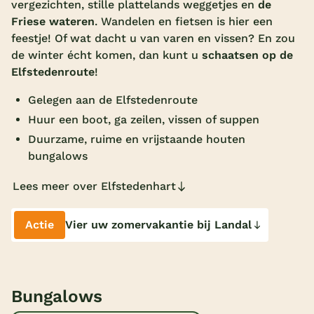
vergezichten, stille plattelands weggetjes en
de
Overdekt zwembad
Friese wateren
. Wandelen en fietsen is hier een
feestje! Of wat dacht u van varen en vissen? En zou
Wildwaterbaan
de winter écht komen, dan kunt u
schaatsen op de
Elfstedenroute
!
Indoor speeltuin
Gelegen aan de Elfstedenroute
Alle populaire faciliteiten
Huur een boot, ga zeilen, vissen of suppen
Keuzehulp
Duurzame, ruime en vrijstaande houten
bungalows
Bestemmingen
Lees meer over Elfstedenhart
Nederland
Actie
Vier uw zomervakantie bij Landal
Veluwe
Texel
Limburg
Bungalows
Duitsland