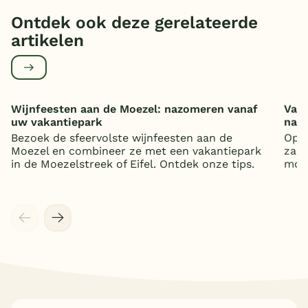
Ontdek ook deze gerelateerde
artikelen
Wijnfeesten aan de Moezel: nazomeren vanaf
Vaka
uw vakantiepark
nat
Bezoek de sfeervolste wijnfeesten aan de
Op z
Moezel en combineer ze met een vakantiepark
zand
in de Moezelstreek of Eifel. Ontdek onze tips.
mooi