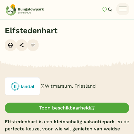
Mijn favori
Zoeken
Homepage
Elfstedenhart
Last minutes
Top 12 aanbiedingen
Zomervakantie
Alle foto's (10)
Nazomeren
Vakantiehuizen
Witmarsum, Friesland
Vakantiepark keuzehulp
Onze vakantiegidsen
Toon beschikbaarheid
Vakantieparken
Elfstedenhart
is een
kleinschalig vakantiepark
en de
perfecte keuze, voor wie wil genieten van weidse
Subtropisch zwembad