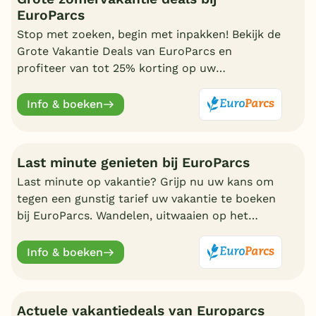
EuroParcs
Stop met zoeken, begin met inpakken! Bekijk de
Grote Vakantie Deals van EuroParcs en
profiteer van tot 25% korting op uw
zomervakantie.
Info & boeken
Last minute genieten bij EuroParcs
Last minute op vakantie? Grijp nu uw kans om
tegen een gunstig tarief uw vakantie te boeken
bij EuroParcs. Wandelen, uitwaaien op het
strand, zwemmen en nadien genieten in uw
eigen bungalow
Info & boeken
Actuele vakantiedeals van Europarcs