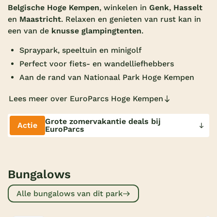
Belgische Hoge Kempen
, winkelen in
Genk
,
Hasselt
Overdekt zwembad
en
Maastricht
. Relaxen en genieten van rust kan in
een van de
knusse glampingtenten
.
Wildwaterbaan
Spraypark, speeltuin en minigolf
Indoor speeltuin
Perfect voor fiets- en wandelliefhebbers
Alle populaire faciliteiten
Aan de rand van Nationaal Park Hoge Kempen
Keuzehulp
Lees meer over EuroParcs Hoge Kempen
Bestemmingen
Grote zomervakantie deals bij
Actie
EuroParcs
Nederland
Veluwe
Bungalows
Texel
Alle bungalows van dit park
Limburg
Duitsland