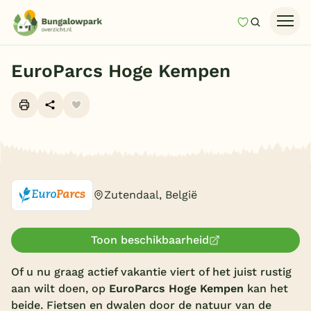
Mijn favori
Zoeken
Homepage
EuroParcs Hoge Kempen
Last minutes
Top 12 aanbiedingen
Zomervakantie
Alle foto's (10)
Nazomeren
Vakantiehuizen
Zutendaal, België
Vakantiepark keuzehulp
Onze vakantiegidsen
Toon beschikbaarheid
Of u nu graag actief vakantie viert of het juist rustig
Vakantieparken
aan wilt doen, op
EuroParcs Hoge Kempen
kan het
Subtropisch zwembad
beide. Fietsen en dwalen door de natuur van de