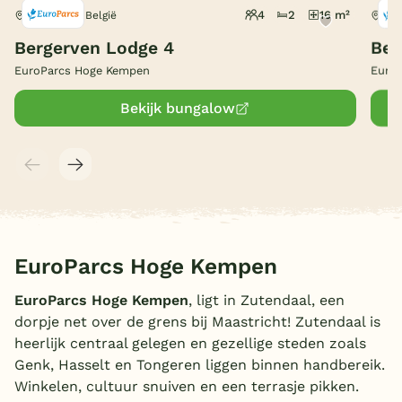
4
2
16 m²
Zutendaal, België
Zut
België
Bergerven Lodge 4
Ber
EuroParcs Hoge Kempen
Euro
Blog
Bekijk bungalow
Onze e-boeken
EuroParcs Hoge Kempen
EuroParcs Hoge Kempen
, ligt in Zutendaal, een
dorpje net over de grens bij Maastricht! Zutendaal is
heerlijk centraal gelegen en gezellige steden zoals
Genk, Hasselt en Tongeren liggen binnen handbereik.
Winkelen, cultuur snuiven en een terrasje pikken.