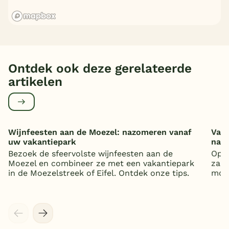
Ontdek ook deze gerelateerde
artikelen
Wijnfeesten aan de Moezel: nazomeren vanaf
Vaka
uw vakantiepark
nat
Bezoek de sfeervolste wijnfeesten aan de
Op z
Moezel en combineer ze met een vakantiepark
zand
in de Moezelstreek of Eifel. Ontdek onze tips.
mooi