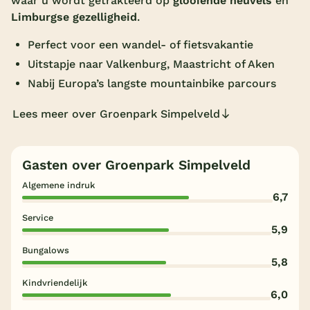
waar u wordt getrakteerd op
glooiende heuvels
en
Limburgse gezelligheid
.
Overdekt zwembad
Perfect voor een wandel- of fietsvakantie
Wildwaterbaan
Uitstapje naar Valkenburg, Maastricht of Aken
Indoor speeltuin
Nabij Europa’s langste mountainbike parcours
Alle populaire faciliteiten
Lees meer over Groenpark Simpelveld
Keuzehulp
Gasten over Groenpark Simpelveld
Bestemmingen
Algemene indruk
6,7
Nederland
Service
5,9
Veluwe
Bungalows
Texel
5,8
Limburg
Kindvriendelijk
6,0
Duitsland