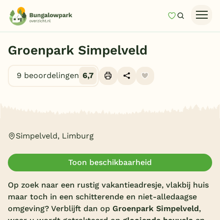
Mijn favori
Zoeken
Homepage
Groenpark Simpelveld
Last minutes
9 beoordelingen
6,7
Top 12 aanbiedingen
Zomervakantie
Alle foto's (14)
Nazomeren
Vakantiehuizen
Simpelveld, Limburg
Vakantiepark keuzehulp
Toon beschikbaarheid
Onze vakantiegidsen
Op zoek naar een rustig vakantieadresje, vlakbij huis
Vakantieparken
maar toch in een schitterende en niet-alledaagse
omgeving? Verblijft dan op
Groenpark Simpelveld
,
Subtropisch zwembad