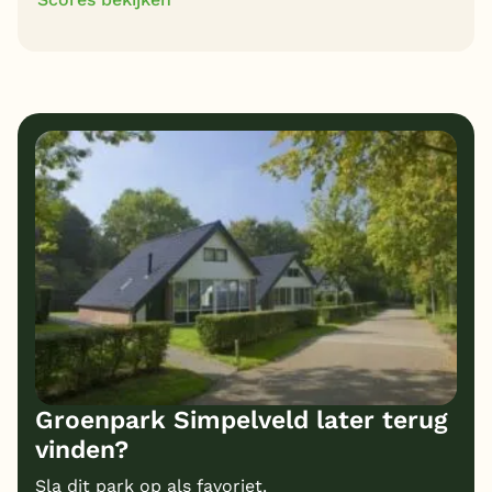
7
8
Algemene indruk
Ligging
1
5
Eten
Service
6
1
Bungalows
Kindvriendelijk
6
Prijs/kwaliteit
Groenpark Simpelveld later terug
vinden?
Sla dit park op als favoriet.