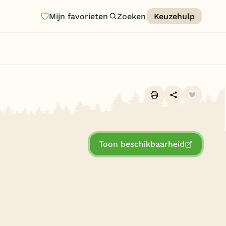
Mijn favorieten
Zoeken
Keuzehulp
Homepage
Last minutes
Top 12 aanbiedingen
Zomervakantie
Alle foto's (10)
Nazomeren
Toon beschikbaarheid
Vakantiehuizen
Vakantiepark keuzehulp
Onze vakantiegidsen
Vakantieparken