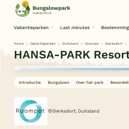
Vakantieparken
Last minutes
Bestemming
Home
Vakantieparken
Duitsland
Oostzee
Sierksdorf
HANSA-PARK Resor
Introductie
Bungalows
Over het park
Beoordel
Sierksdorf, Duitsland