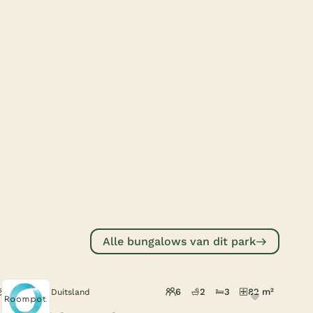
Subtropisch zwembad
Overdekt zwembad
Wildwaterbaan
Indoor speeltuin
Alle populaire faciliteiten
Keuzehulp
Bestemmingen
Nederland
Alle bungalows van dit park
Veluwe
Texel
6
2
3
82 m²
Sierksdorf, Duitsland
Limburg