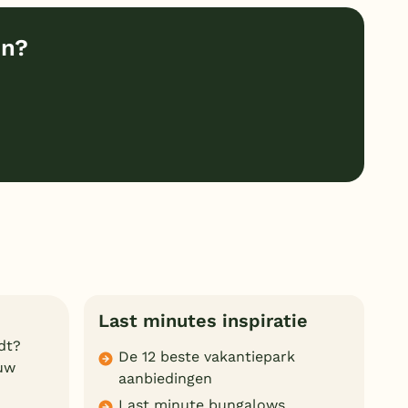
en?
Last minutes inspiratie
dt?
De 12 beste vakantiepark
 uw
aanbiedingen
Last minute bungalows