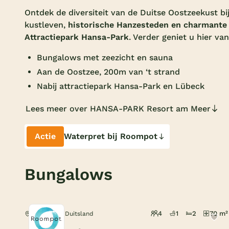
Ontdek de diversiteit van de Duitse Oostzeekust bi
kustleven,
historische Hanzesteden en charmante
Attractiepark Hansa-Park
. Verder geniet u hier va
Bungalows met zeezicht en sauna
Aan de Oostzee, 200m van ‘t strand
Nabij attractiepark Hansa-Park en Lübeck
Lees meer over HANSA-PARK Resort am Meer
Actie
Waterpret bij Roompot
Bungalows
4
1
2
70 m²
Sierksdorf, Duitsland