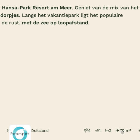
j
Hansa-Park Resort am Meer
. Geniet van de mix van het
 dorpjes
. Langs het vakantiepark ligt het populaire
n de rust,
met de zee op loopafstand
.
4
1
2
70 m²
Sierksdorf, Duitsland