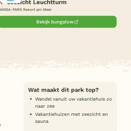
H- zeezicht Leuchtturm
Duitsland
HANSA-PARK Resort am Meer
België
Bekijk bungalow
Blog
Onze e-boeken
Wat maakt dit park top?
Wandel vanuit uw vakantiehuis zo
naar zee
Vakantiehuizen met zeezicht en
sauna
e