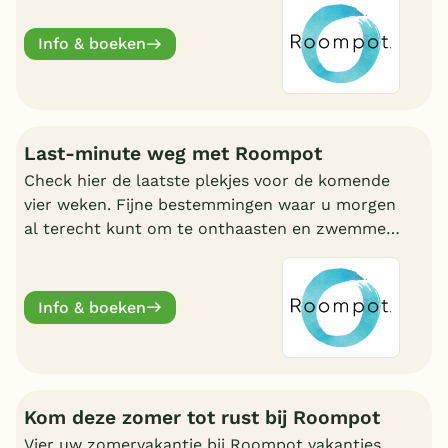
Info & boeken
Last-minute weg met Roompot
Check hier de laatste plekjes voor de komende
vier weken. Fijne bestemmingen waar u morgen
al terecht kunt om te onthaasten en zwemmen.
Wat uw reden ook is, bij Roompot zit u goed.
Info & boeken
Kom deze zomer tot rust bij Roompot
Vier uw zomervakantie bij Roompot vakanties.