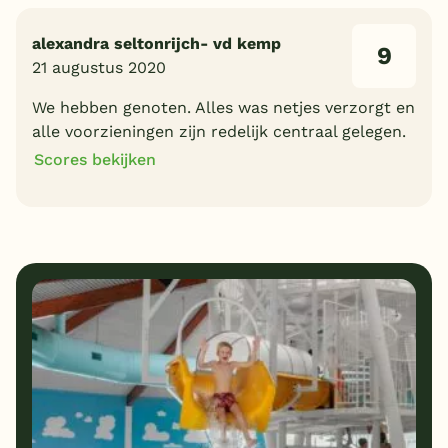
alexandra seltonrijch- vd kemp
9
21 augustus 2020
We hebben genoten. Alles was netjes verzorgt en
alle voorzieningen zijn redelijk centraal gelegen.
Scores bekijken
9
9
Algemene indruk
Ligging
9
9
Eten
Service
9
9
Bungalows
Kindvriendelijk
9
Prijs/kwaliteit