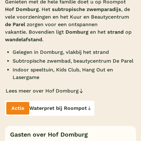
Genieten met de hele familie doet u op Roompot
Hof Domburg
. Het
subtropische zwemparadijs
, de
Overdekt zwembad
vele voorzieningen en het Kuur en Beautycentrum
Wildwaterbaan
de Parel
zorgen voor een ontspannen
vakantie. Bovendien ligt
Domburg
en het
strand
op
Indoor speeltuin
wandelafstand
.
Alle populaire faciliteiten
Gelegen in Domburg, vlakbij het strand
Keuzehulp
Subtropische zwembad, beautycentrum De Parel
Indoor speeltuin, Kids Club, Hang Out en
Lasergame
Bestemmingen
Lees meer over Hof Domburg
Nederland
Veluwe
Actie
Waterpret bij Roompot
Texel
Limburg
Gasten over Hof Domburg
Duitsland