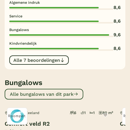
Algemene indruk
8,6
België
Service
8,6
Blog
Bungalows
9,6
Onze e-boeken
Kindvriendelijk
8,6
Alle 7 beoordelingen
Bungalows
Alle bungalows van dit park
6
1
1
80 m²
Domburg, Zeeland
Dom
Comfort veld R2
Com