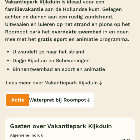
Vakantiepark Kijkduin
is ideaal voor een
familievakantie
aan de Hollandse kust. Gelegen
Overdekt zwembad
achter de duinen aan een rustig zandstrand.
Wildwaterbaan
Uitwaaien en luieren op het strand en plons op het
Roompot park het
overdekte zwembad
in en doen
Indoor speeltuin
mee met het
gratis sport en animatie
programma.
Alle populaire faciliteiten
U wandelt zo naar het strand
Keuzehulp
Dagje Kijkduin en Scheveningen
Binnenzwembad en sport en animatie
Bestemmingen
Lees meer over Vakantiepark Kijkduin
Nederland
Actie
Waterpret bij Roompot
Veluwe
Texel
Gasten over Vakantiepark Kijkduin
Limburg
Algemene indruk
Duitsland