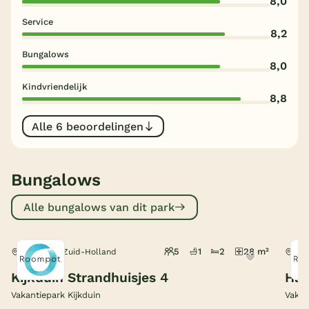
8,0
Service
België
8,2
Bungalows
Blog
8,0
Kindvriendelijk
Onze e-boeken
8,8
Alle 6 beoordelingen
Bungalows
Alle bungalows van dit park
5
1
2
28 m²
Den Haag, Zuid-Holland
Den
Kijkduin Strandhuisjes 4
Haa
Vakantiepark Kijkduin
Vakan