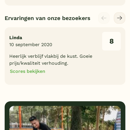
Ervaringen van onze bezoekers
Linda
8
10 september 2020
Heerlijk verblijf vlakbij de kust. Goeie
prijs/kwaliteit verhouding.
Scores bekijken
8
10
Algemene indruk
Ligging
8
8
Eten
Service
7
10
Bungalows
Kindvriendelijk
9
Prijs/kwaliteit